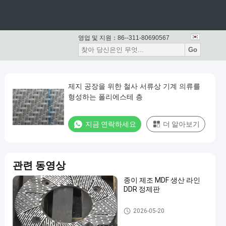
영업 및 지원：
86--311-80690567
Go
제지 공장을 위한 철사 서류상 기계 의류를
형성하는 폴리에스테 층
지금 연락하세요
더 알아보기
관련 동영상
종이 제조 MDF 생산 라인
DDR 정제판
종이 뜨기 기계
2026-05-20