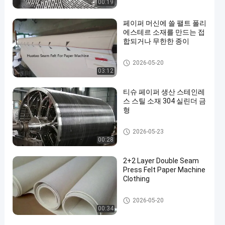
00:19
페이퍼 머신에 쓸 팰트 폴리
에스테르 소재를 만드는 접
합되거나 무한한 종이
종이 뜨기 기계
2026-05-20
03:12
티슈 페이퍼 생산 스테인레
스 스틸 소재 304 실린더 금
형
종이 뜨기 기계
2026-05-23
00:28
2+2 Layer Double Seam
Press Felt Paper Machine
Clothing
종이 뜨기 기계
2026-05-20
00:34