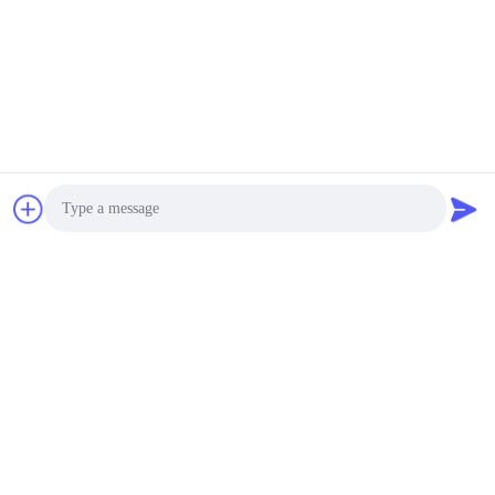
Photo
Video Call
Audio Call