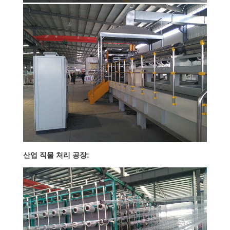
연
락
주
세
요
뉴
산업 직물 처리 공장:
스
인
용