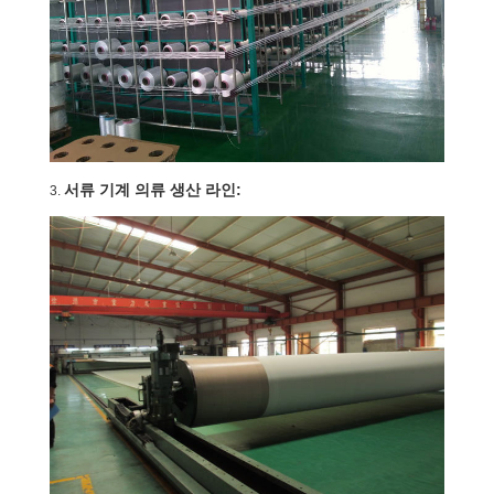
문
을
요
구
하
서류 기계 의류 생산 라인:
3.
세
요
사
이
트
맵