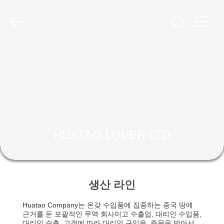
2020
-
2026
HUATAO
LOVER
LTD.
All
Rights
집
Reserved.
제
품
HUATAO LOVER LTD
우
리
에
생산 라인
대
Huatao Company는 온갖 수입품에 집중하는 중국 땅에
근거를 둔 포괄적인 무역 회사이고 수출업, 대리인 수입품,
대리인 수출, 고객에 따라 대리인 구입은, 주문을 받아서