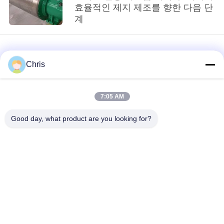
문
효율적인 제지 제조를 향한 다음 단
계
을
요
구
Chris
하
7:05 AM
세
loading...
Good day, what product are you looking for?
요
모든
사
비 부직물
산업용 롤러
이
트
폴리우레탄 스크린
산업용 벨트
패널
맵