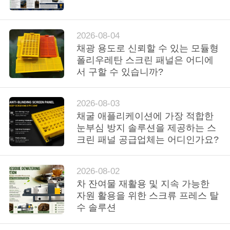
하
여
2026-08-04
채광 용도로 신뢰할 수 있는 모듈형
공
폴리우레탄 스크린 패널은 어디에
서 구할 수 있습니까?
장
여
2026-08-03
행
채굴 애플리케이션에 가장 적합한
눈부심 방지 솔루션을 제공하는 스
크린 패널 공급업체는 어디인가요?
품
질
2026-08-02
차 잔여물 재활용 및 지속 가능한
관
자원 활용을 위한 스크류 프레스 탈
수 솔루션
리