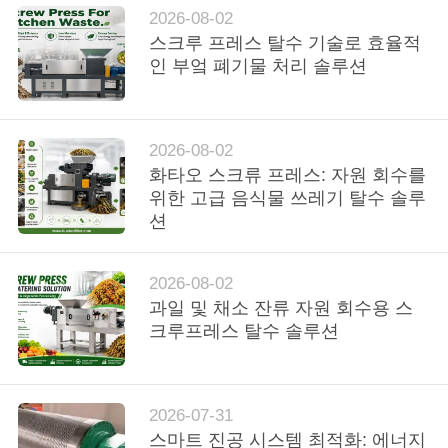
2026-08-02
연
스크루 프레스 탈수 기술로 효율적
인 부엌 폐기물 처리 솔루션
락
주
2026-08-02
세
화타오 스크류 프레스: 자원 회수를
요
위한 고급 음식물 쓰레기 탈수 솔루
션
뉴
2026-08-02
스
과일 및 채소 잔류 자원 회수용 스
크루프레스 탈수 솔루션
인
용
2026-07-31
스마트 진공 시스템 최적화: 에너지