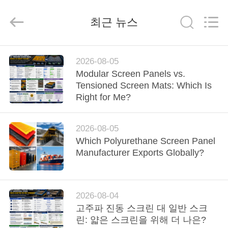
2020
-
2026
최근 뉴스
HUATAO
LOVER
LTD.
All
Rights
집
Reserved.
2026-08-05
Modular Screen Panels vs.
Tensioned Screen Mats: Which Is
제
Right for Me?
품
2026-08-05
Which Polyurethane Screen Panel
우
Manufacturer Exports Globally?
리
에
2026-08-04
대
고주파 진동 스크린 대 일반 스크
린: 얇은 스크린을 위해 더 나은?