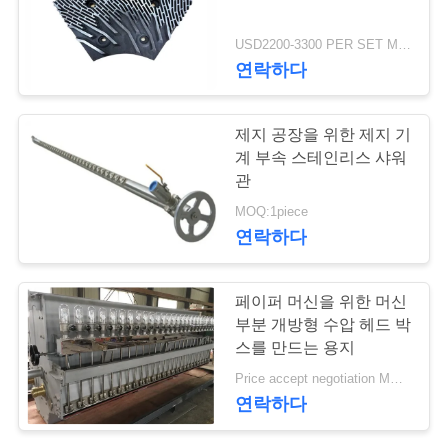
연
USD2200-3300 PER SET MOQ:1 세트
78
연락하다
락
에어로젤 절연제 담
주
제지 공장을 위한 제지 기
요
세
계 부속 스테인리스 샤워
관
요
MOQ:1piece
연락하다
뉴
80
페이퍼 머신을 위한 머신
스
부분 개방형 수압 헤드 박
산업용 필터
스를 만드는 용지
인
Price accept negotiation MOQ:1 세트
연락하다
용