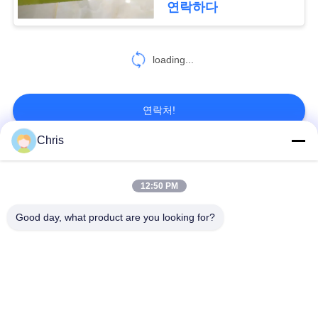
연락하다
478
PRIVACY
loading...
종이 뜨기 기계
POLICY
연락처!
Chris
모든
155
12:50 PM
판지로 만드는 코르
비 부직물
산업용 롤러
Good day, what product are you looking for?
게이터 기계
폴리우레탄 스크린
산업용 벨트
패널
에어로젤 절연제 담