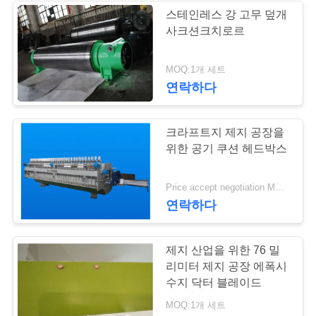
문
스테인레스 강 고무 덮개
사크션크치로르
을
37
요
MOQ:1개 세트
산업적 원심 펌프
연락하다
구
하
크라프트지 제지 공장을
세
위한 공기 쿠션 헤드박스
요
141
Price accept negotiation MOQ:1 세트
연락하다
사
산업 펠트 직물
제지 산업을 위한 76 밀
이
리미터 제지 공장 에폭시
트
수지 닥터 블레이드
MOQ:1개 세트
맵