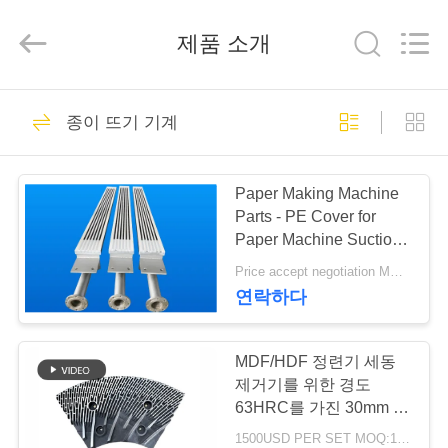
2020
-
2026
제품 소개
HUATAO
LOVER
LTD.
All
Rights
집
Reserved.
51
종이 뜨기 기계
비 부직물
제
Paper Making Machine
품
Parts - PE Cover for
Paper Machine Suction
Box
Price accept negotiation MOQ:1 세트
우
연락하다
369
리
에
MDF/HDF 정련기 세동
산업용 롤러
제거기를 위한 경도
대
63HRC를 가진 30mm 간
격 정련기 세그먼트
1500USD PER SET MOQ:1세트