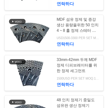
하
연락하다
여
MDF 섬유 정제 및 증강
763
공
생산 용량을위한 50 인치
폴리우레탄 스크린
4 ~ 8 홀 정제 스테터 및
장
로터
USD1500-3300 PER SET MOQ:1 세트
패널
연락하다
여
행
33mm-42mm 두께 MDF
정제 디피브레이터를 위
품
한 정제 세그먼트
75
1500USD PER SET MOQ:1 세트
질
연락하다
산업용 벨트
관
리
48 인치 정제기 중밀도
섬유판 생산 정제기