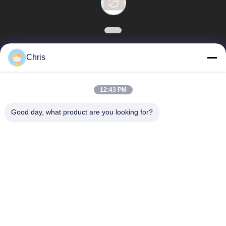
문
는 서비스 및 제품을
을
저 제공을 당신을 감
요
사하십시오. -----
Chris
구
모든
EUROPAT
하
12:43 PM
세
비 부직물
산업용 롤러
Good day, what product are you looking for?
요
폴리우레탄 스크린
산업용 벨트
패널
사
이
에어로젤 절연제 담
산업용 필터
요
트
맵
산업적 원심 펌프
산업 펠트 직물