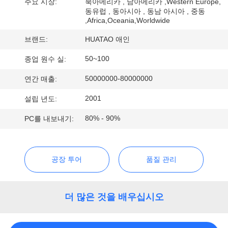
하
주요 시장:
북아메리카 , 남아메리카 ,Western Europe,
동유럽 , 동아시아 , 동남 아시아 , 중동
여
,Africa,Oceania,Worldwide
브랜드:
HUATAO 애인
공
50~100
종업 원수 실:
장
50000000-80000000
연간 매출:
여
2001
설립 년도:
행
80% - 90%
PC를 내보내기:
품
공장 투어
품질 관리
질
관
더 많은 것을 배우십시오
리