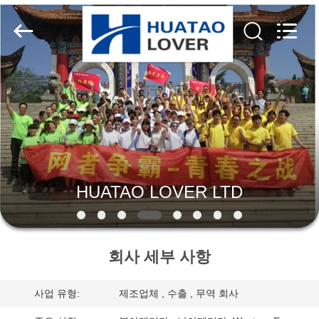
2020
-
2026
HUATAO
LOVER
LTD.
All
Rights
집
Reserved.
제
품
HUATAO LOVER LTD
우
리
회사 세부 사항
에
대
사업 유형:
제조업체 , 수출 , 무역 회사