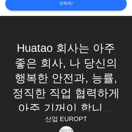
연락처!
연
락
주
Huatao 회사는 아주
세
요
좋은 회사, 나 당신의
행복한 안전과, 능률,
뉴
정직한 직업 협력하게
스
아주 기꺼이 합니다
인
산업 EUROPT
입니다! 안정되어 있
용