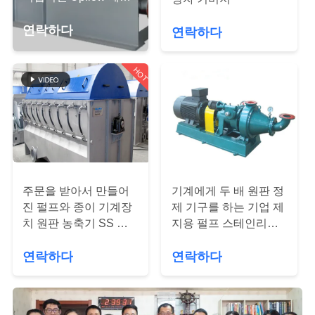
하
용 펄프 압력 스크린
여
연락하다
연락하다
HOT
공
장
여
행
주문을 받아서 만들어
기계에게 두 배 원판 정
품
진 펄프와 종이 기계장
제 기구를 하는 기업 제
치 원판 농축기 SS 물
지용 펄프 스테인리스
질
자 ISO 스텐 다
물자
연락하다
연락하다
관
리