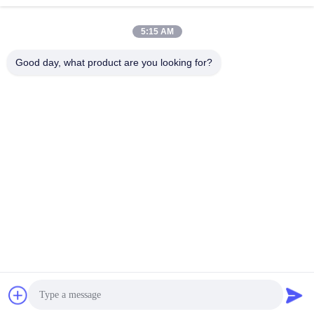
문
모든
을
5:15 AM
비 부직물
산업용 롤러
요
Good day, what product are you looking for?
구
폴리우레탄 스크린
산업용 벨트
하
패널
세
에어로젤 절연제 담
산업용 필터
요
요
산업적 원심 펌프
산업 펠트 직물
사
이
트
구독하십시오
맵