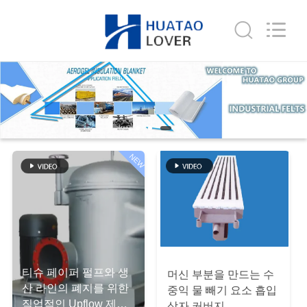
2020
-
2026
HUATAO
LOVER
LTD.
All
Rights
집
Reserved.
제
품
NEW
우
리
에
티슈 페이퍼 펄프와 생
머신 부분을 만드는 수
대
산 라인의 폐지를 위한
중익 물 빼기 요소 흡입
직업적인 Upflow 제지
상자 커버지