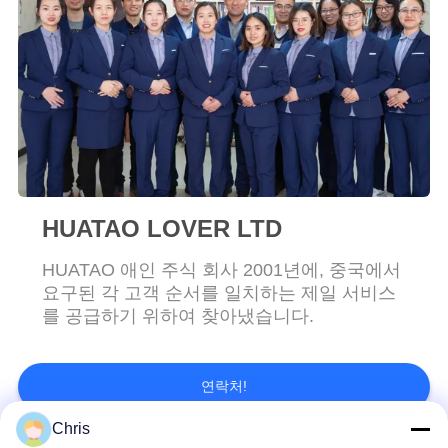
연
락
주
세
요
HUATAO LOVER LTD
뉴
HUATAO 애인 주식 회사 2001년에, 중국에서
요구된 각 고객 순서를 일치하는 제일 서비스
스
를 공급하기 위하여 찾아냈습니다.
인
연락처!
용
Chris