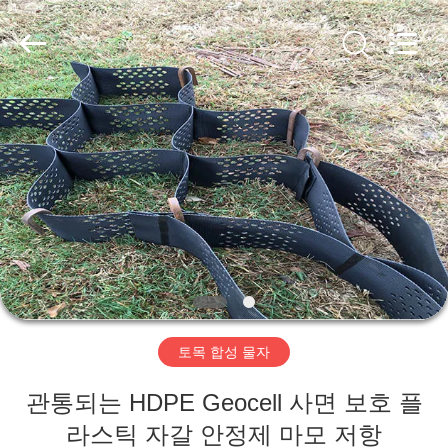
2020
-
2026
HUATAO
LOVER
LTD.
All
Rights
집
Reserved.
제
품
우
리
토목 합성 물자
에
관통되는 HDPE Geocell 사면 보호 플
대
라스틱 자갈 안정제 마모 저항