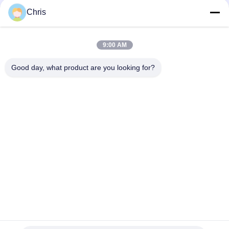
문
Chris
을
모든
요
9:00 AM
구
비 부직물
산업용 롤러
Good day, what product are you looking for?
하
폴리우레탄 스크린
산업용 벨트
세
패널
요
에어로젤 절연제 담
산업용 필터
요
사
산업적 원심 펌프
산업 펠트 직물
이
트
맵
구독하십시오