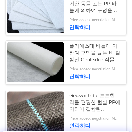
애완 동물 또는 PP 바
연
늘에 의하여 구멍을 뚫
는 Geotextile 백색 노화
Price accept negotiation MOQ:1sqm
락
방지
연락하다
주
세
폴리에스테 바늘에 의
하여 구멍을 뚫는 비 길
요
쌈된 Geotextile 직물 비
길쌈된 반대로 - 산화
Price accept negotiation MOQ:100sq.m.
연락하다
뉴
스
Geosynthetic 튼튼한
직물 편평한 털실 PP에
의하여 길쌈된
인
Geotextile는을 위한 잔
Price accept negotiation MOQ:1000 sq.m.
용
디를 성장합니다 막습
연락하다
니다