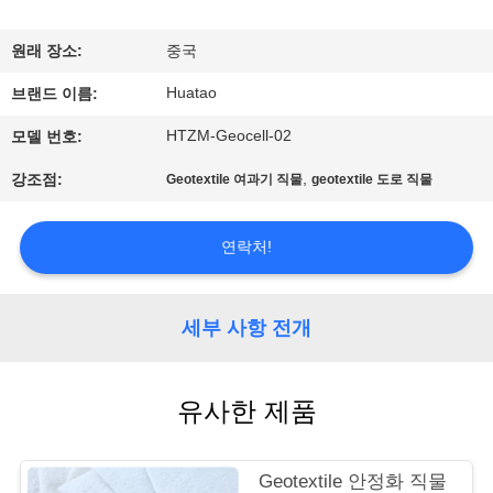
하
여
원래 장소:
중국
Huatao
브랜드 이름:
공
HTZM-Geocell-02
모델 번호:
장
,
강조점:
Geotextile 여과기 직물
geotextile 도로 직물
여
행
연락처!
품
세부 사항 전개
질
유사한 제품
관
리
Geotextile 안정화 직물