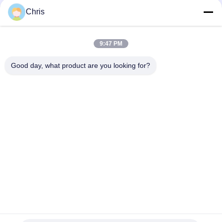
문
Chris
을
모든
요
9:47 PM
구
비 부직물
산업용 롤러
Good day, what product are you looking for?
하
폴리우레탄 스크린
산업용 벨트
세
패널
요
에어로젤 절연제 담
산업용 필터
요
SITEMAP
산업적 원심 펌프
산업 펠트 직물
PRIVACY
POLICY
구독하십시오