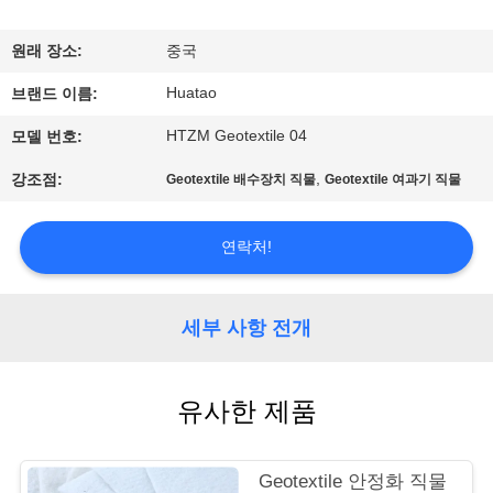
하
여
원래 장소:
중국
Huatao
브랜드 이름:
공
HTZM Geotextile 04
모델 번호:
장
,
강조점:
Geotextile 배수장치 직물
Geotextile 여과기 직물
여
행
연락처!
품
세부 사항 전개
질
유사한 제품
관
리
Geotextile 안정화 직물