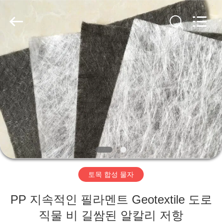
2020
-
2026
HUATAO
LOVER
LTD.
All
Rights
집
Reserved.
제
품
우
리
토목 합성 물자
에
PP 지속적인 필라멘트 Geotextile 도로
대
직물 비 길쌈된 알칼리 저항