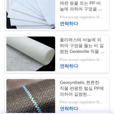
애완 동물 또는 PP 바
연
늘에 의하여 구멍을 뚫
는 Geotextile 백색 노화
Price accept negotiation MOQ:1sqm
락
방지
연락하다
주
세
폴리에스테 바늘에 의
하여 구멍을 뚫는 비 길
요
쌈된 Geotextile 직물 비
길쌈된 반대로 - 산화
Price accept negotiation MOQ:100sq.m.
연락하다
뉴
스
Geosynthetic 튼튼한
직물 편평한 털실 PP에
의하여 길쌈된
인
Geotextile는을 위한 잔
Price accept negotiation MOQ:1000 sq.m.
용
디를 성장합니다 막습
연락하다
니다