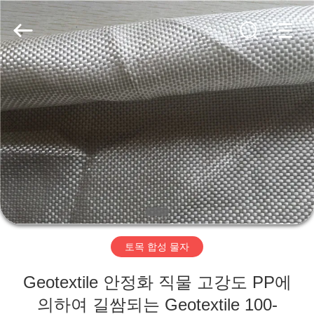
2020
-
2026
HUATAO
LOVER
LTD.
All
Rights
집
Reserved.
제
품
우
리
토목 합성 물자
에
Geotextile 안정화 직물 고강도 PP에
대
의하여 길쌈되는 Geotextile 100-