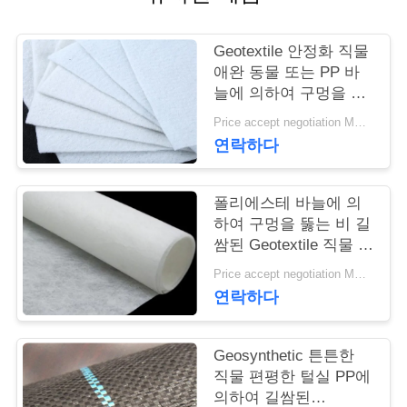
연
Geotextile 안정화 직물
락
애완 동물 또는 PP 바
늘에 의하여 구멍을 뚫
주
는 Geotextile 백색 노화
Price accept negotiation MOQ:1sqm
방지
세
연락하다
요
폴리에스테 바늘에 의
하여 구멍을 뚫는 비 길
뉴
쌈된 Geotextile 직물 비
길쌈된 반대로 - 산화
Price accept negotiation MOQ:100sq.m.
스
연락하다
인
Geosynthetic 튼튼한
직물 편평한 털실 PP에
용
의하여 길쌈된