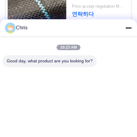
문
Geotextile는을 위한 잔
Price accept negotiation MOQ:1000 sq.m.
디를 성장합니다 막습
연락하다
을
니다
요
Chris
구
모든
10:23 AM
하
비 부직물
산업용 롤러
Good day, what product are you looking for?
세
요
폴리우레탄 스크린
산업용 벨트
패널
SITEMAP
에어로젤 절연제 담
산업용 필터
요
PRIVACY
POLICY
산업적 원심 펌프
산업 펠트 직물