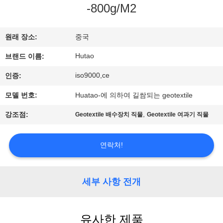
하
-800g/M2
여
원래 장소:
중국
공
Hutao
브랜드 이름:
장
iso9000,ce
인증:
여
모델 번호:
Huatao-에 의하여 길쌈되는 geotextile
행
,
강조점:
Geotextile 배수장치 직물
Geotextile 여과기 직물
연락처!
품
질
세부 사항 전개
관
리
유사한 제품