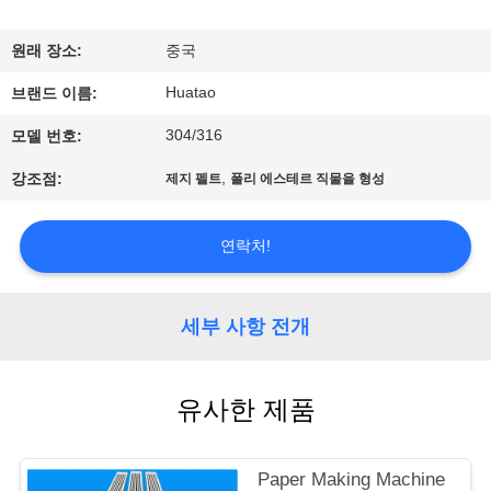
하
여
원래 장소:
중국
Huatao
브랜드 이름:
공
304/316
모델 번호:
장
,
강조점:
제지 펠트
폴리 에스테르 직물을 형성
여
행
연락처!
품
세부 사항 전개
질
유사한 제품
관
리
Paper Making Machine