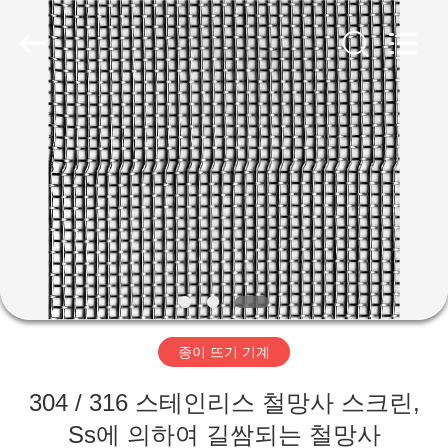
2020
-
2026
HUATAO
LOVER
LTD.
All
Rights
집
Reserved.
제
품
우
리
종이 뜨기 기계
에
304 / 316 스테인리스 철망사 스크린,
대
Ss에 의하여 길쌈되는 철망사