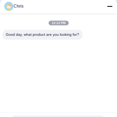
문
Chris
을
모든
요
12:12 PM
구
비 부직물
산업용 롤러
Good day, what product are you looking for?
하
폴리우레탄 스크린
산업용 벨트
세
패널
요
에어로젤 절연제 담
산업용 필터
요
사
산업적 원심 펌프
산업 펠트 직물
이
트
맵
구독하십시오