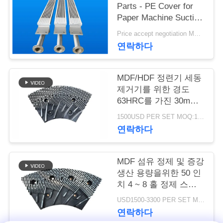
Parts - PE Cover for
연
Paper Machine Suction
Box
Price accept negotiation MOQ:1 세트
락
연락하다
주
세
MDF/HDF 정련기 세동
제거기를 위한 경도
요
63HRC를 가진 30mm
간격 정련기 세그먼트
1500USD PER SET MOQ:1세트
연락하다
뉴
스
MDF 섬유 정제 및 증강
생산 용량을위한 50 인
치 4 ~ 8 홀 정제 스테
인
터 및 로터
USD1500-3300 PER SET MOQ:1 세트
용
연락하다