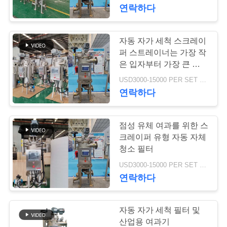
하
연락하다
여
자동 자가 세척 스크레이
763
공
퍼 스트레이너는 가장 작
폴리우레탄 스크린
은 입자부터 가장 큰 잔해
장
까지 필터링합니다.
USD3000-15000 PER SET MOQ:1세트
패널
연락하다
여
행
점성 유체 여과를 위한 스
크레이퍼 유형 자동 자체
품
청소 필터
75
USD3000-15000 PER SET MOQ:1세트
질
연락하다
산업용 벨트
관
리
자동 자가 세척 필터 및
산업용 여과기