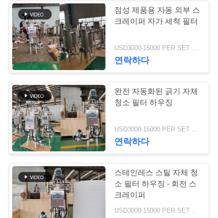
문
점성 제품용 자동 외부 스
크레이퍼 자가 세척 필터
을
37
요
USD3000-15000 PER SET MOQ:1세트
산업적 원심 펌프
연락하다
구
하
완전 자동화된 긁기 자체
세
청소 필터 하우징
요
141
USD3000-15000 PER SET MOQ:1세트
연락하다
사
산업 펠트 직물
스테인레스 스틸 자체 청
이
소 필터 하우징 - 회전 스
트
크레이퍼
USD3000-15000 PER SET MOQ:1세트
맵