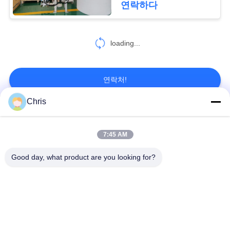
연락하다
478
PRIVACY
loading...
종이 뜨기 기계
POLICY
연락처!
Chris
모든
155
7:45 AM
판지로 만드는 코르
비 부직물
산업용 롤러
Good day, what product are you looking for?
게이터 기계
폴리우레탄 스크린
산업용 벨트
패널
에어로젤 절연제 담