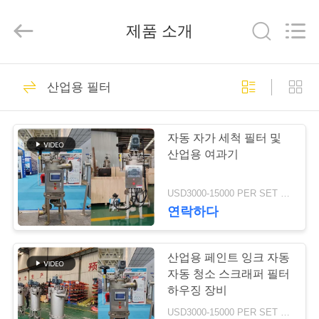
2020
-
2026
제품 소개
HUATAO
LOVER
LTD.
All
Rights
집
Reserved.
51
산업용 필터
비 부직물
제
자동 자가 세척 필터 및
품
산업용 여과기
USD3000-15000 PER SET MOQ:1세트
우
연락하다
369
리
에
산업용 페인트 잉크 자동
산업용 롤러
자동 청소 스크래퍼 필터
대
하우징 장비
USD3000-15000 PER SET MOQ:1세트