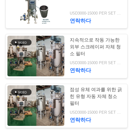
연
USD3000-15000 PER SET MOQ:1세트
78
연락하다
락
에어로젤 절연제 담
주
지속적으로 작동 가능한
요
세
외부 스크레이퍼 자체 청
소 필터
요
USD3000-15000 PER SET MOQ:1세트
연락하다
뉴
80
점성 유체 여과를 위한 긁
스
힌 유형 자동 자체 청소
산업용 필터
필터
인
USD3000-15000 PER SET MOQ:1세트
연락하다
용