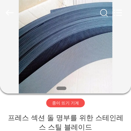
2020
-
2026
HUATAO
LOVER
LTD.
All
Rights
집
Reserved.
제
품
우
리
종이 뜨기 기계
에
프레스 섹션 돌 명부를 위한 스테인레
대
스 스틸 블레이드