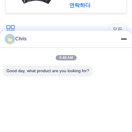
문
연락하다
을
요
모든
구
Chris
비 부직물
산업용 롤러
하
5:48 AM
세
폴리우레탄 스크린
산업용 벨트
Good day, what product are you looking for?
요
패널
에어로젤 절연제 담
사
산업용 필터
요
이
산업적 원심 펌프
산업 펠트 직물
트
맵