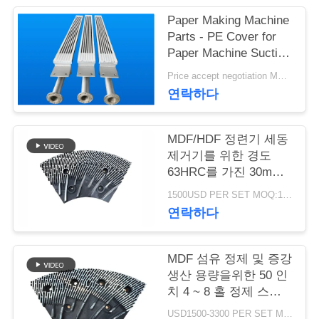
Paper Making Machine
연
Parts - PE Cover for
Paper Machine Suction
락
Box
Price accept negotiation MOQ:1 세트
주
연락하다
세
요
MDF/HDF 정련기 세동
제거기를 위한 경도
63HRC를 가진 30mm
간격 정련기 세그먼트
뉴
1500USD PER SET MOQ:1세트
연락하다
스
MDF 섬유 정제 및 증강
인
생산 용량을위한 50 인
치 4 ~ 8 홀 정제 스테
용
터 및 로터
USD1500-3300 PER SET MOQ:1 세트