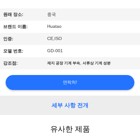
하
여
원래 장소:
중국
Huatao
브랜드 이름:
공
CE,ISO
인증:
장
GD-001
모델 번호:
여
,
강조점:
제지 공장 기계 부속
서류상 기계 성분
행
연락처!
품
질
세부 사항 전개
관
유사한 제품
리