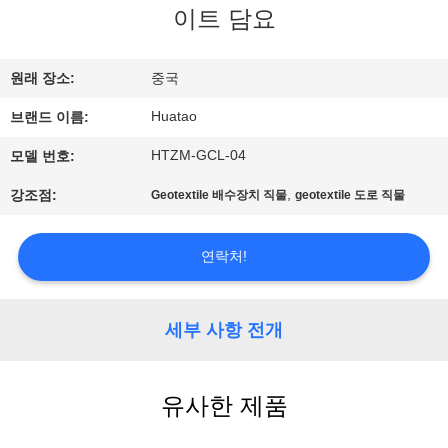
하
이트 담요
여
원래 장소:
중국
공
Huatao
브랜드 이름:
장
HTZM-GCL-04
모델 번호:
여
,
강조점:
Geotextile 배수장치 직물
geotextile 도로 직물
행
연락처!
품
세부 사항 전개
질
관
유사한 제품
리