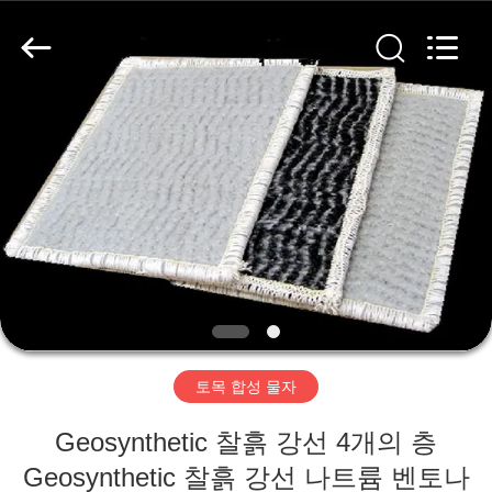
2020
-
2026
HUATAO
LOVER
LTD.
All
Rights
집
Reserved.
제
품
우
리
토목 합성 물자
에
Geosynthetic 찰흙 강선 4개의 층
대
Geosynthetic 찰흙 강선 나트륨 벤토나