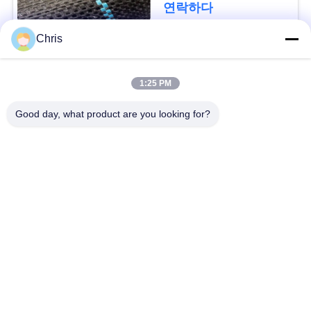
디를 성장합니다 막습
문
연락하다
니다
을
Chris
요
모든
1:25 PM
구
비 부직물
산업용 롤러
Good day, what product are you looking for?
하
세
폴리우레탄 스크린
산업용 벨트
패널
요
에어로젤 절연제 담
산업용 필터
사
요
이
산업적 원심 펌프
산업 펠트 직물
트
맵