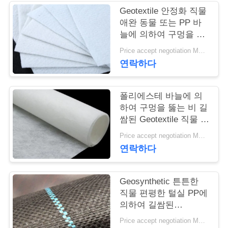
Geotextile 안정화 직물
연
애완 동물 또는 PP 바
늘에 의하여 구멍을 뚫
락
는 Geotextile 백색 노화
Price accept negotiation MOQ:1sqm
방지
주
연락하다
세
폴리에스테 바늘에 의
요
하여 구멍을 뚫는 비 길
쌈된 Geotextile 직물 비
길쌈된 반대로 - 산화
뉴
Price accept negotiation MOQ:100sq.m.
연락하다
스
Geosynthetic 튼튼한
인
직물 편평한 털실 PP에
의하여 길쌈된
용
Geotextile는을 위한 잔
Price accept negotiation MOQ:1000 sq.m.