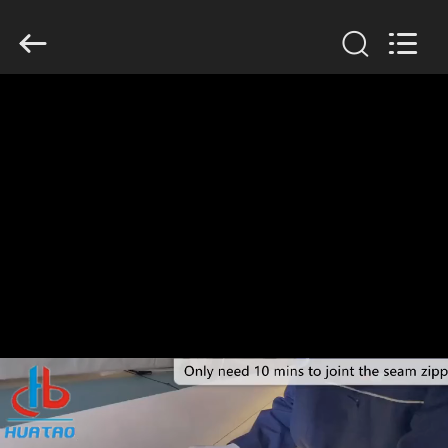
2020
-
2026
HUATAO
LOVER
LTD.
All
Rights
집
Reserved.
제
품
우
리
에
대