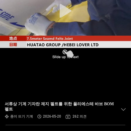
하
여
공
장
여
행
품
질
서류상 기계 기자란 제지 펠트를 위한 폴리에스테 바브 BOM
관
펠트
종이 뜨기 기계
2026-05-20
262 의견
리