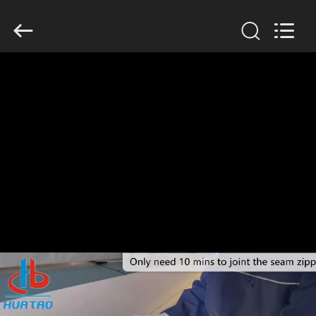
2020
-
2026
HUATAO
LOVER
LTD.
All
Rights
집
Reserved.
제
품
우
리
에
대