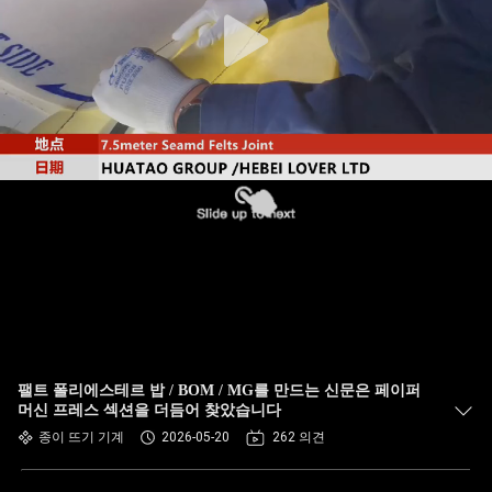
하
여
공
장
여
행
품
질
팰트 폴리에스테르 밥 / BOM / MG를 만드는 신문은 페이퍼
관
머신 프레스 섹션을 더듬어 찾았습니다
종이 뜨기 기계
2026-05-20
262 의견
리