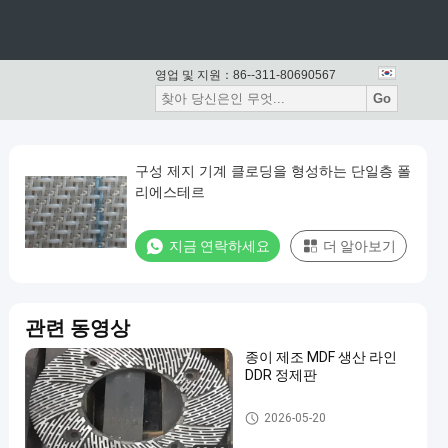
영업 및 지원：
86--311-80690567
Go
구성 제지 기계 클로딩을 형성하는 단일층 폴
리에스테르
지금 연락하세요
더 알아보기
관련 동영상
종이 제조 MDF 생산 라인
DDR 정제판
종이 뜨기 기계
2026-05-20