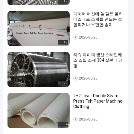
00:19
페이퍼 머신에 쓸 팰트 폴리
에스테르 소재를 만드는 접
합되거나 무한한 종이
종이 뜨기 기계
2026-05-20
03:12
티슈 페이퍼 생산 스테인레
스 스틸 소재 304 실린더 금
형
종이 뜨기 기계
2026-05-23
00:28
2+2 Layer Double Seam
Press Felt Paper Machine
Clothing
종이 뜨기 기계
2026-05-20
00:34