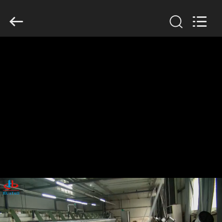
2020
-
2026
HUATAO
LOVER
LTD.
All
Rights
집
Reserved.
제
품
우
리
에
대