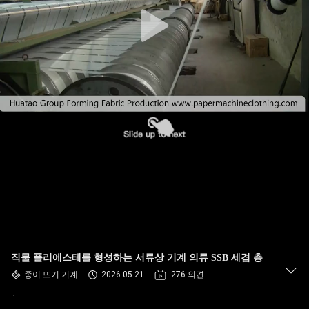
하
여
공
장
여
행
품
질
관
직물 폴리에스테를 형성하는 서류상 기계 의류 SSB 세겹 층
종이 뜨기 기계
2026-05-21
276 의견
리