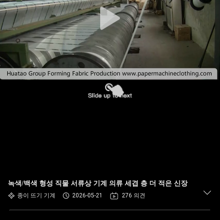
하
여
공
장
여
행
품
질
관
녹색/백색 형성 직물 서류상 기계 의류 세겹 층 더 적은 신장
종이 뜨기 기계
2026-05-21
276 의견
리