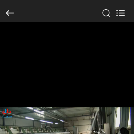
2020
-
2026
HUATAO
LOVER
LTD.
All
Rights
집
Reserved.
제
품
우
리
에
대