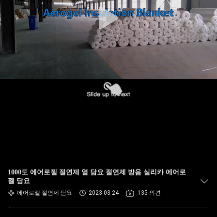
하
여
공
장
여
행
품
질
1000도 에어로젤 절연제 열 담요 절연제 방음 실리카 에어로
관
젤 담요
에어로젤 절연제 담요
2023-03-24
135 의견
리