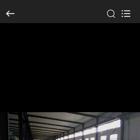
2020
-
2026
HUATAO
LOVER
LTD.
All
Rights
집
Reserved.
제
품
우
리
에
대