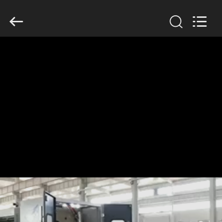
2020
-
2026
HUATAO
LOVER
LTD.
All
Rights
집
Reserved.
제
품
우
리
에
대