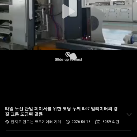
하
여
공
장
여
행
품
질
타일 노선 단일 페이서를 위한 코팅 두께 0.07 밀리미터의 경
관
질 크롬 도금된 골륨
판지로 만드는 코르게이터 기계
2026-06-13
8089 의견
리