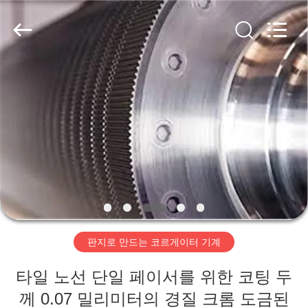
2020
-
2026
HUATAO
LOVER
LTD.
All
Rights
집
Reserved.
제
품
우
리
판지로 만드는 코르게이터 기계
에
타일 노선 단일 페이서를 위한 코팅 두
대
께 0.07 밀리미터의 경질 크롬 도금된