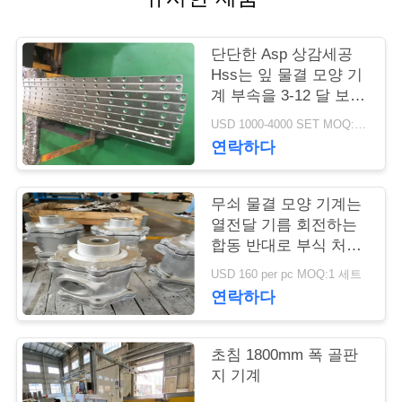
연
단단한 Asp 상감세공
락
Hss는 잎 물결 모양 기
계 부속을 3-12 달 보장
주
을 잘라냈습니다
USD 1000-4000 SET MOQ:1개 세트
세
연락하다
요
무쇠 물결 모양 기계는
열전달 기름 회전하는
뉴
합동 반대로 부식 처리
를 분해합니다
스
USD 160 per pc MOQ:1 세트
연락하다
인
초침 1800mm 폭 골판
용
지 기계