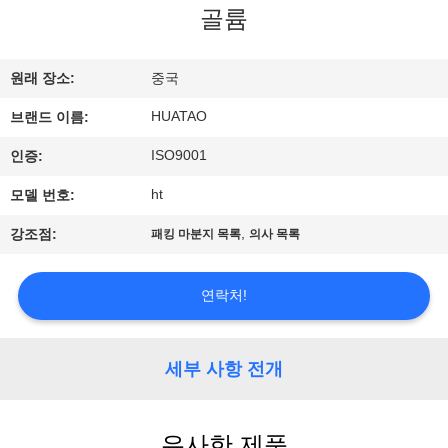
하
골륨
여
원래 장소:
중국
공
HUATAO
브랜드 이름:
장
​​​​ISO9001
인증:
여
ht
모델 번호:
행
,
강조점:
패킹 마분지 목록
의사 목록
품
연락처!
질
세부 사항 전개
관
리
유사한 제품