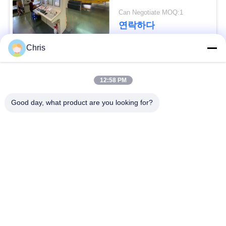
문
Can Negotiate MOQ:1
을
연락하다
요
Chris
구
모든
12:58 PM
하
비 부직물
산업용 롤러
Good day, what product are you looking for?
세
요
폴리우레탄 스크린
산업용 벨트
패널
사
에어로젤 절연제 담
산업용 필터
이
요
트
산업적 원심 펌프
산업 펠트 직물
맵