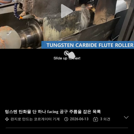
하
여
공
장
여
행
품
질
관
텅스텐 탄화물 단 하나 facing 공구 주름을 잡은 목록
판지로 만드는 코르게이터 기계
2026-06-13
3 의견
리