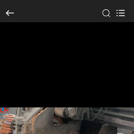
2020
-
2026
HUATAO
LOVER
LTD.
All
Rights
집
Reserved.
제
품
우
리
에
대