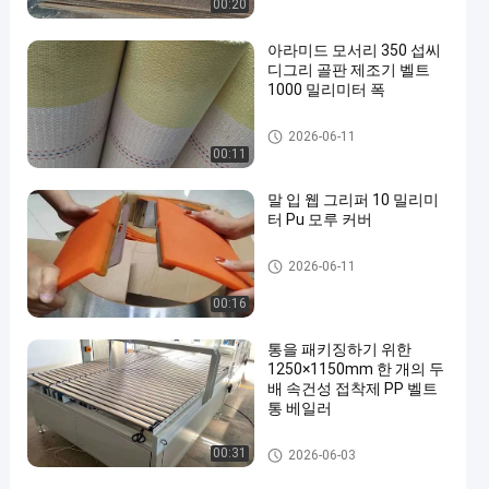
00:20
아라미드 모서리 350 섭씨
디그리 골판 제조기 벨트
1000 밀리미터 폭
판지로 만드는 코르게이터 기계
2026-06-11
00:11
말 입 웹 그리퍼 10 밀리미
터 Pu 모루 커버
판지로 만드는 코르게이터 기계
2026-06-11
00:16
통을 패키징하기 위한
1250×1150mm 한 개의 두
배 속건성 접착제 PP 벨트
통 베일러
판지로 만드는 코르게이터 기계
00:31
2026-06-03