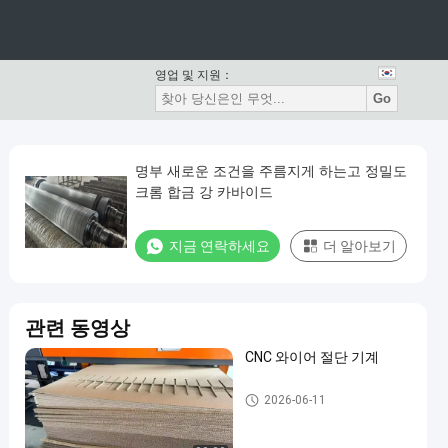
영업 및 지원：
Go
명부 새로운 조건을 주름지게 하는고 정밀도
크롬 합금 강 카바이드
지금 연락하세요
더 알아보기
관련 동영상
CNC 와이어 절단 기계
판지로 만드는 코르게이터 기계
2026-06-11