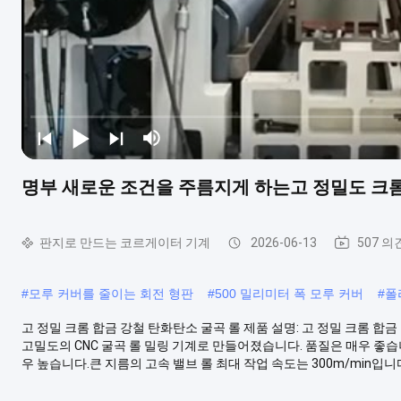
명부 새로운 조건을 주름지게 하는고 정밀도 크롬
판지로 만드는 코르게이터 기계
2026-06-13
507 의
#
모루 커버를 줄이는 회전 형판
#
500 밀리미터 폭 모루 커버
#
폴
고 정밀 크롬 합금 강철 탄화탄소 굴곡 롤 제품 설명: 고 정밀 크롬
고밀도의 CNC 굴곡 롤 밀링 기계로 만들어졌습니다. 품질은 매우 좋습
우 높습니다.큰 지름의 고속 밸브 롤 최대 작업 속도는 300m/min입니다.