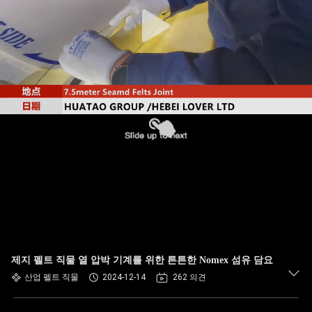
하
여
공
장
여
행
품
질
관
제지 펠트 직물 열 압박 기계를 위한 튼튼한 Nomex 섬유 담요
산업 펠트 직물
2024-12-14
262 의견
리