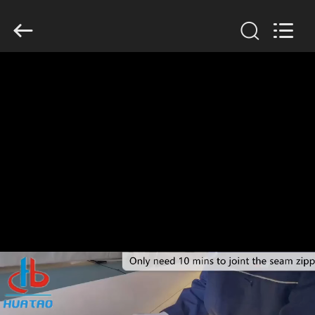
2020
-
2026
HUATAO
LOVER
LTD.
All
Rights
집
Reserved.
제
품
우
리
에
대