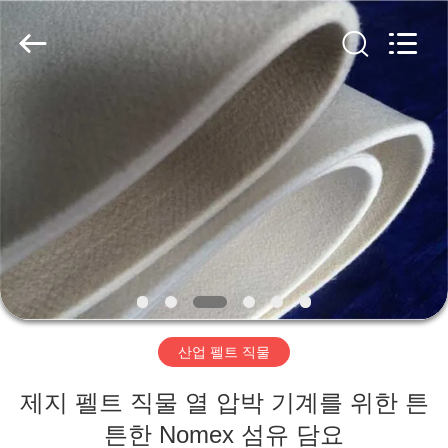
2020
-
2026
HUATAO
LOVER
LTD.
All
Rights
집
Reserved.
제
품
우
리
산업 펠트 직물
에
제지 펠트 직물 열 압박 기계를 위한 튼
대
튼한 Nomex 섬유 담요