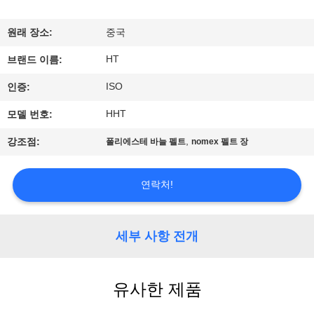
하
여
원래 장소:
중국
HT
브랜드 이름:
공
ISO
인증:
장
HHT
모델 번호:
여
,
강조점:
폴리에스테 바늘 펠트
nomex 펠트 장
행
연락처!
품
질
세부 사항 전개
관
유사한 제품
리