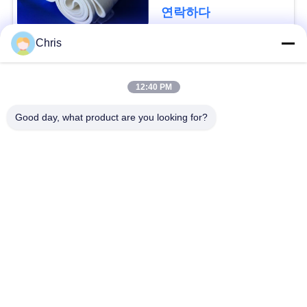
문
연락하다
을
Chris
요
모든
구
12:40 PM
비 부직물
산업용 롤러
하
Good day, what product are you looking for?
세
폴리우레탄 스크린
산업용 벨트
요
패널
에어로젤 절연제 담
사
산업용 필터
요
이
산업적 원심 펌프
산업 펠트 직물
트
맵