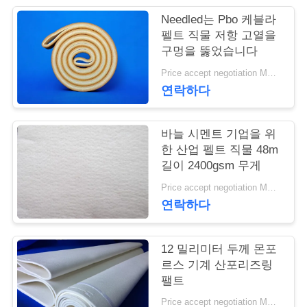
Needled는 Pbo 케블라
연
펠트 직물 저항 고열을
구멍을 뚫었습니다
락
Price accept negotiation MOQ:1m2
주
연락하다
세
요
바늘 시멘트 기업을 위
한 산업 펠트 직물 48m
길이 2400gsm 무게
뉴
Price accept negotiation MOQ:1 PC
연락하다
스
12 밀리미터 두께 몬포
인
르스 기계 산포리즈링
팰트
용
Price accept negotiation MOQ:1개 조각