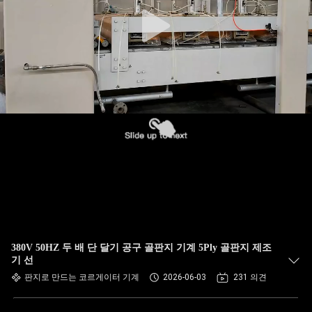
하
여
공
장
여
행
품
질
380V 50HZ 두 배 단 달기 공구 골판지 기계 5Ply 골판지 제조
관
기 선
판지로 만드는 코르게이터 기계
2026-06-03
231 의견
리