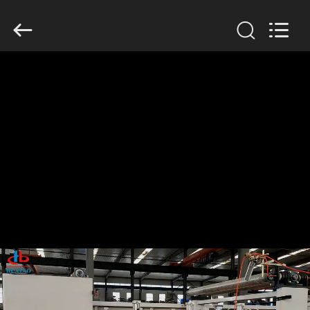
2020
-
2026
HUATAO
LOVER
LTD.
All
Rights
집
Reserved.
제
품
우
리
에
대