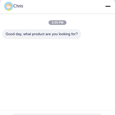
문
Chris
을
모든
요
3:55 PM
구
비 부직물
산업용 롤러
Good day, what product are you looking for?
하
폴리우레탄 스크린
산업용 벨트
세
패널
요
에어로젤 절연제 담
산업용 필터
요
SITEMAP
산업적 원심 펌프
산업 펠트 직물
PRIVACY
POLICY
구독하십시오