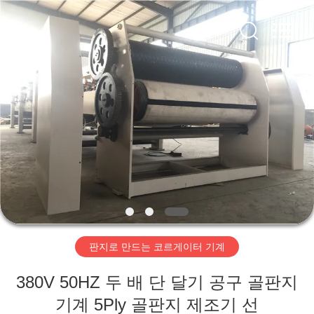
2020
-
2026
HUATAO
LOVER
LTD.
All
Rights
집
Reserved.
제
품
우
리
판지로 만드는 코르게이터 기계
에
380V 50HZ 두 배 단 달기 공구 골판지
대
기계 5Ply 골판지 제조기 선