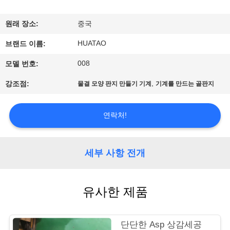
하
여
원래 장소:
중국
HUATAO
브랜드 이름:
공
008
모델 번호:
장
,
강조점:
물결 모양 판지 만들기 기계
기계를 만드는 골판지
여
행
연락처!
품
세부 사항 전개
질
유사한 제품
관
리
단단한 Asp 상감세공