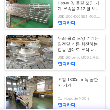
Hss는 잎 물결 모양 기
연
계 부속을 3-12 달 보장
을 잘라냈습니다
USD 1000-4000 SET MOQ:1개 세트
락
연락하다
주
세
무쇠 물결 모양 기계는
열전달 기름 회전하는
요
합동 반대로 부식 처리
를 분해합니다
USD 160 per pc MOQ:1 세트
연락하다
뉴
스
초침 1800mm 폭 골판
지 기계
인
Can Negotiate MOQ:1
용
연락하다