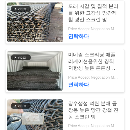
모래 자갈 및 집적 분리
연
를 위한 고강성 망간제
철 광산 스크린 망
락
Price Accept Negotiation MOQ:10개
주
연락하다
세
미네랄 스크리닝 애플
요
리케이션을위한 경직
저항성 높은 튼튼성 망
간제철 와이어 메시
뉴
Price Accept Negotiation MOQ:10개
연락하다
스
장수생성 석탄 분쇄 공
인
장용 높은 망간 강철 진
동 스크린 망
용
Price Accept Negotiation MOQ:10개