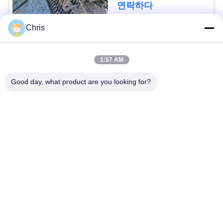
문
연락하다
을
Chris
요
모든
1:57 AM
구
비 부직물
산업용 롤러
Good day, what product are you looking for?
하
세
폴리우레탄 스크린
산업용 벨트
패널
요
에어로젤 절연제 담
SITEMAP
산업용 필터
요
PRIVACY
산업적 원심 펌프
산업 펠트 직물
POLICY