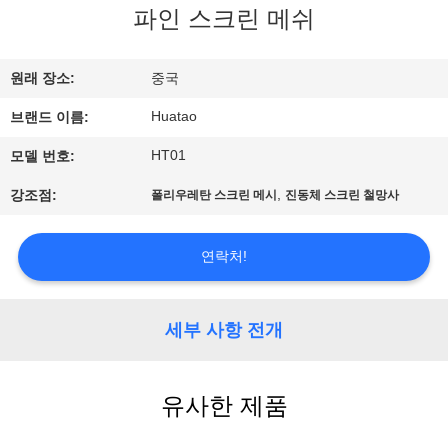
하
파인 스크린 메쉬
여
원래 장소:
중국
공
Huatao
브랜드 이름:
장
HT01
모델 번호:
여
,
강조점:
폴리우레탄 스크린 메시
진동체 스크린 철망사
행
연락처!
품
세부 사항 전개
질
관
유사한 제품
리