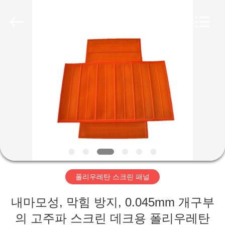
2020
-
2026
HUATAO
LOVER
LTD.
All
Rights
집
Reserved.
제
품
우
리
폴리우레탄 스크린 패널
에
내마모성, 막힘 방지, 0.045mm 개구부
대
의 고주파 스크린 데크용 폴리우레탄