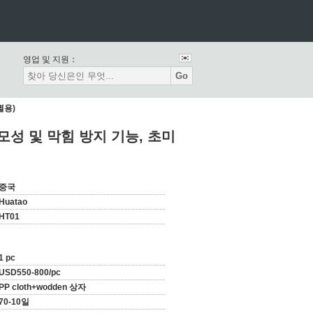
영업 및 지원：
Go
별용)
모성 및 막힘 방지 기능, 초미
중국
Huatao
HT01
1 pc
USD550-800/pc
PP cloth+wodden 상자
70-10일