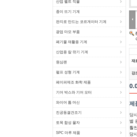
산업 펠트 직물
종이 뜨기 기계
판지로 만드는 코르게이터 기계
광업 마모 부품
폐기물 재활용 기계
산업용 칼 깎기 기계
재
원심팬
펄프 성형 기계
강
페이퍼제조 화학 제품
0
기어 박스와 기어 모터
와이어 톱 머신
제
진공동결건조기
당사
별 
토목 합성 물자
훨씬
SPC 마루 제품
당사