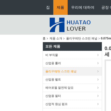
집
제품
우리에 대하여
공장 
홈
제품 소개
폴리우레탄 스크린 패널
0.07
모든 제품
0
세
비 부직물
산업용 롤러
폴리우레탄 스크린 패널
산업용 벨트
에어로젤 절연제 담요
산업용 필터
산업적 원심 펌프