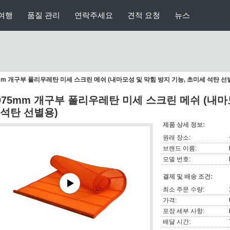
여행
품질 관리
연락주세요
견적 요청
뉴스
5mm 개구부 폴리우레탄 미세 스크린 메쉬 (내마모성 및 막힘 방지 기능, 초미세 석탄 선
.075mm 개구부 폴리우레탄 미세 스크린 메쉬 (내마
 석탄 선별용)
제품 상세 정보:
원래 장소:
브랜드 이름:
모델 번호:
결제 및 배송 조건:
최소 주문 수량:
가격:
포장 세부 사항:
배달 시간: