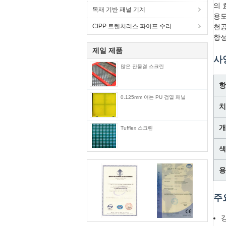
의 
목재 기반 패널 기계
용도
CIPP 트렌치리스 파이프 수리
천공
항성
제일 제품
사
많은 잔물결 스크린
항
0.125mm 여는 PU 검열 패널
치
개
Tufflex 스크린
색
용
주