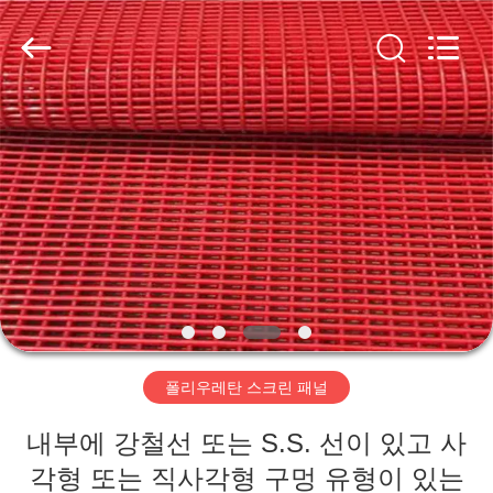
2020
-
2026
HUATAO
LOVER
LTD.
All
Rights
집
Reserved.
제
품
우
리
폴리우레탄 스크린 패널
에
내부에 강철선 또는 S.S. 선이 있고 사
대
각형 또는 직사각형 구멍 유형이 있는