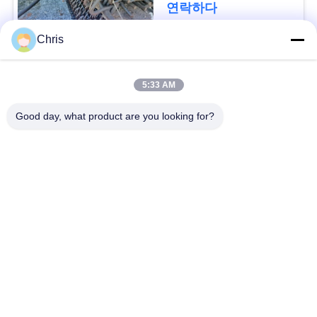
문
연락하다
을
Chris
요
모든
5:33 AM
구
비 부직물
산업용 롤러
Good day, what product are you looking for?
하
세
폴리우레탄 스크린
산업용 벨트
패널
요
에어로젤 절연제 담
SITEMAP
산업용 필터
요
PRIVACY
산업적 원심 펌프
산업 펠트 직물
POLICY