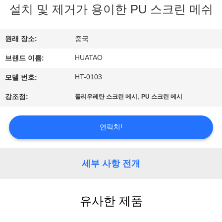
하
설치 및 제거가 용이한 PU 스크린 메쉬
여
원래 장소:
중국
공
HUATAO
브랜드 이름:
장
HT-0103
모델 번호:
여
,
강조점:
폴리우레탄 스크린 메시
PU 스크린 메시
행
연락처!
품
세부 사항 전개
질
관
유사한 제품
리