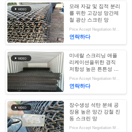
모래 자갈 및 집적 분리
연
를 위한 고강성 망간제
철 광산 스크린 망
락
Price Accept Negotiation MOQ:10개
주
연락하다
세
미네랄 스크리닝 애플
요
리케이션을위한 경직
저항성 높은 튼튼성 망
간제철 와이어 메시
뉴
Price Accept Negotiation MOQ:10개
연락하다
스
장수생성 석탄 분쇄 공
인
장용 높은 망간 강철 진
동 스크린 망
용
Price Accept Negotiation MOQ:10개