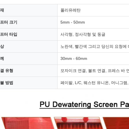
재
폴리유레탄
프터 크기
5mm - 50mm
프터 타입
사각형, 정사각형 및 둥글
상
노란색, 빨간색 그리고 당신의 요청에
께
30mm - 60mm
결 유형
모자이크 연결, 볼트 연결, 프레스 바 
불 방법
페이팔, L/C, 웨스턴 유니온, 머니그램,