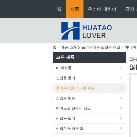
집
제품
우리에 대하여
공장 
홈
제품 소개
폴리우레탄 스크린 패널
마비 저
모든 제품
마
않
비 부직물
산업용 롤러
폴리우레탄 스크린 패널
산업용 벨트
에어로젤 절연제 담요
산업용 필터
산업적 원심 펌프