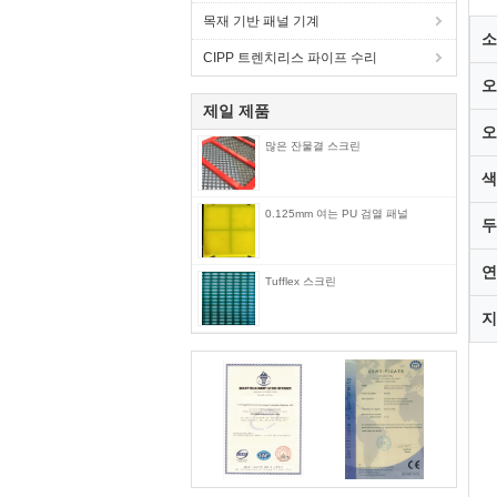
목재 기반 패널 기계
소
CIPP 트렌치리스 파이프 수리
오
제일 제품
오
많은 잔물결 스크린
색
0.125mm 여는 PU 검열 패널
두
연
Tufflex 스크린
지