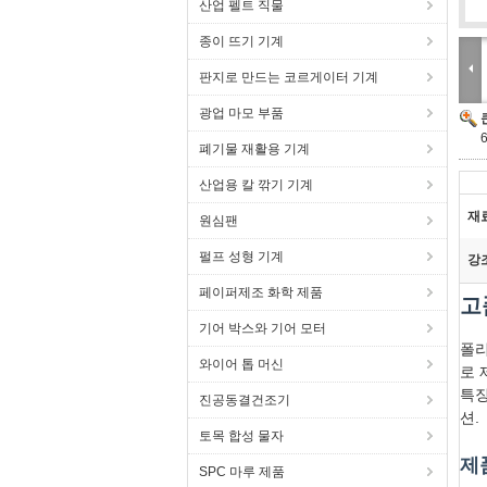
산업 펠트 직물
종이 뜨기 기계
판지로 만드는 코르게이터 기계
광업 마모 부품
폐기물 재활용 기계
산업용 칼 깎기 기계
재
원심팬
펄프 성형 기계
강
페이퍼제조 화학 제품
고
기어 박스와 기어 모터
폴리
와이어 톱 머신
로 
특징
진공동결건조기
션.
토목 합성 물자
제
SPC 마루 제품