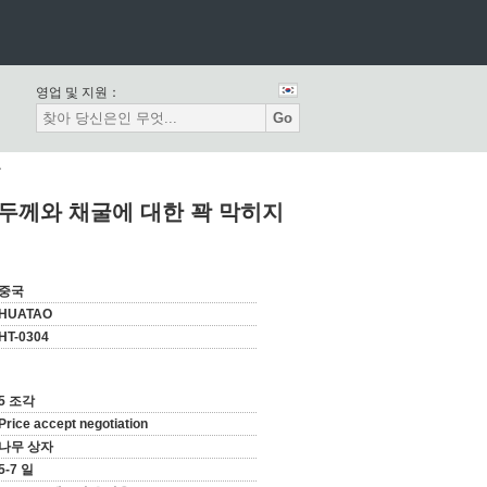
영업 및 지원：
Go
능
m 두께와 채굴에 대한 꽉 막히지
중국
HUATAO
HT-0304
5 조각
Price accept negotiation
나무 상자
5-7 일