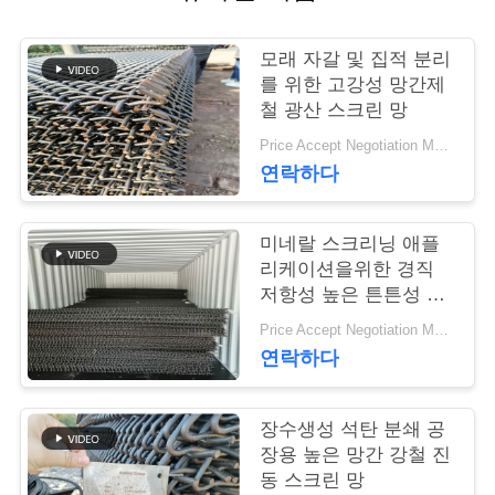
연
모래 자갈 및 집적 분리
락
를 위한 고강성 망간제
철 광산 스크린 망
주
Price Accept Negotiation MOQ:10개
세
연락하다
요
미네랄 스크리닝 애플
리케이션을위한 경직
뉴
저항성 높은 튼튼성 망
간제철 와이어 메시
Price Accept Negotiation MOQ:10개
스
연락하다
인
장수생성 석탄 분쇄 공
장용 높은 망간 강철 진
용
동 스크린 망