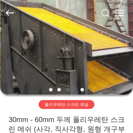
2020
-
2026
HUATAO
LOVER
LTD.
All
Rights
집
Reserved.
제
품
우
리
폴리우레탄 스크린 패널
에
30mm - 60mm 두께 폴리우레탄 스크
대
린 메쉬 (사각, 직사각형, 원형 개구부