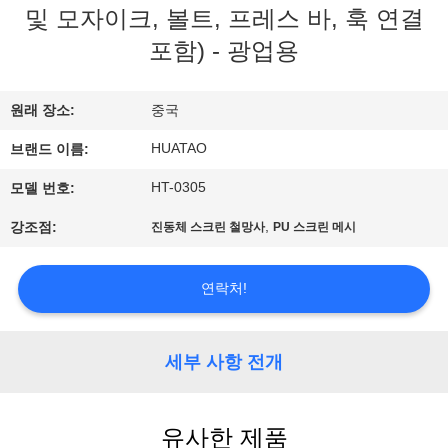
하
및 모자이크, 볼트, 프레스 바, 훅 연결
여
포함) - 광업용
공
원래 장소:
중국
장
HUATAO
브랜드 이름:
여
HT-0305
모델 번호:
행
,
강조점:
진동체 스크린 철망사
PU 스크린 메시
연락처!
품
질
세부 사항 전개
관
리
유사한 제품