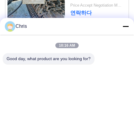
문
Price Accept Negotiation MOQ:10개
연락하다
을
요
Chris
모든
구
10:16 AM
하
비 부직물
산업용 롤러
Good day, what product are you looking for?
세
요
폴리우레탄 스크린
산업용 벨트
패널
SITEMAP
에어로젤 절연제 담
산업용 필터
요
PRIVACY
POLICY
산업적 원심 펌프
산업 펠트 직물