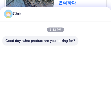
문
연락하다
을
Chris
요
모든
6:33 PM
구
비 부직물
산업용 롤러
Good day, what product are you looking for?
하
세
폴리우레탄 스크린
산업용 벨트
패널
요
에어로젤 절연제 담
SITEMAP
산업용 필터
요
PRIVACY
산업적 원심 펌프
산업 펠트 직물
POLICY