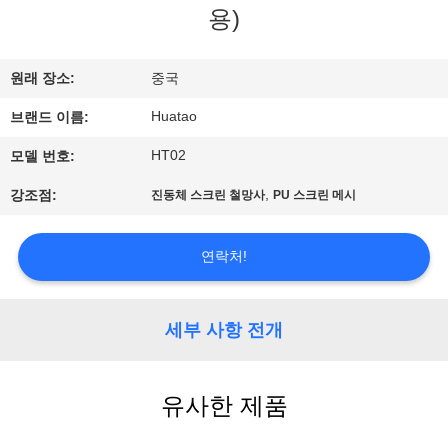
하
용)
여
원래 장소:
중국
공
Huatao
브랜드 이름:
장
HT02
모델 번호:
여
,
강조점:
진동체 스크린 철망사
PU 스크린 메시
행
연락처!
품
세부 사항 전개
질
관
유사한 제품
리