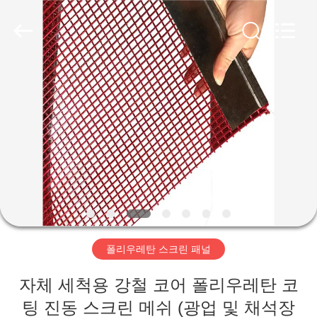
2020
-
2026
HUATAO
LOVER
LTD.
All
Rights
집
Reserved.
제
품
우
리
폴리우레탄 스크린 패널
에
자체 세척용 강철 코어 폴리우레탄 코
대
팅 진동 스크린 메쉬 (광업 및 채석장