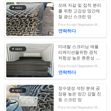
모래 자갈 및 집적 분리
연
를 위한 고강성 망간제
철 광산 스크린 망
락
Price Accept Negotiation MOQ:10개
주
연락하다
세
미네랄 스크리닝 애플
요
리케이션을위한 경직
저항성 높은 튼튼성 망
간제철 와이어 메시
뉴
Price Accept Negotiation MOQ:10개
연락하다
스
장수생성 석탄 분쇄 공
인
장용 높은 망간 강철 진
동 스크린 망
용
Price Accept Negotiation MOQ:10개