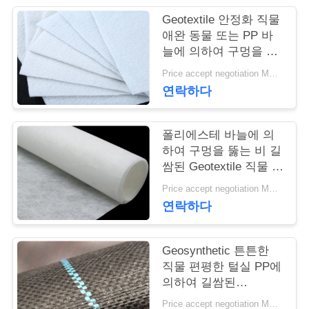
Geotextile 안정화 직물
연
애완 동물 또는 PP 바
늘에 의하여 구멍을 뚫
락
는 Geotextile 백색 노화
Price accept negotiation MOQ:1sqm
주
방지
연락하다
세
요
폴리에스테 바늘에 의
하여 구멍을 뚫는 비 길
쌈된 Geotextile 직물 비
길쌈된 반대로 - 산화
뉴
Price accept negotiation MOQ:100sq.m.
연락하다
스
Geosynthetic 튼튼한
인
직물 편평한 털실 PP에
의하여 길쌈된
용
Geotextile는을 위한 잔
Price accept negotiation MOQ:1000 sq.m.