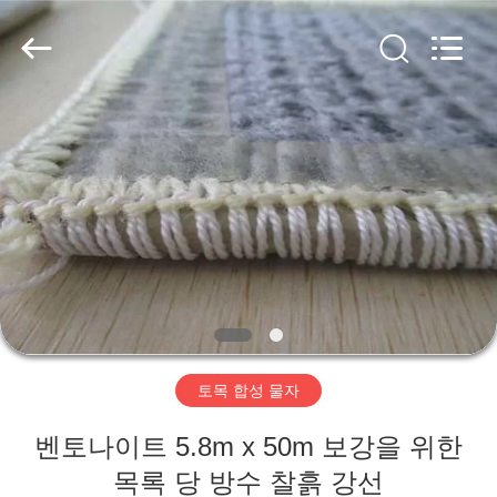
2020
-
2026
HUATAO
LOVER
LTD.
All
Rights
집
Reserved.
제
품
우
리
토목 합성 물자
에
벤토나이트 5.8m x 50m 보강을 위한
대
목록 당 방수 찰흙 강선