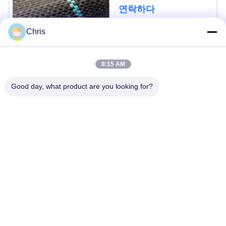
문
디를 성장합니다 막습
연락하다
니다
을
Chris
요
모든
구
8:15 AM
비 부직물
산업용 롤러
하
Good day, what product are you looking for?
세
폴리우레탄 스크린
산업용 벨트
요
패널
에어로젤 절연제 담
사
산업용 필터
요
이
산업적 원심 펌프
산업 펠트 직물
트
맵