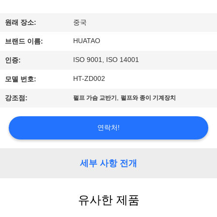
하
여
원래 장소:
중국
HUATAO
브랜드 이름:
공
ISO 9001, ISO 14001
인증:
장
HT-ZD002
모델 번호:
여
,
강조점:
펄프 가슴 교반기
펄프와 종이 기계장치
행
연락처!
품
질
세부 사항 전개
관
유사한 제품
리