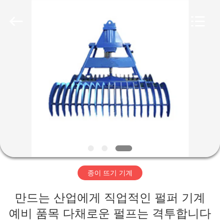
2020
-
2026
HUATAO
LOVER
LTD.
All
Rights
집
Reserved.
제
품
우
리
종이 뜨기 기계
에
만드는 산업에게 직업적인 펄퍼 기계
대
예비 품목 다채로운 펄프는 격투합니다