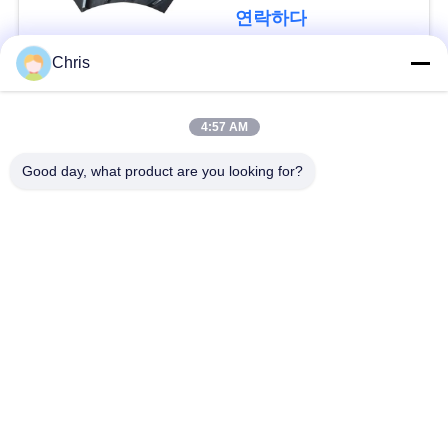
문
연락하다
을
Chris
요
모든
구
4:57 AM
비 부직물
산업용 롤러
하
Good day, what product are you looking for?
세
폴리우레탄 스크린
산업용 벨트
요
패널
에어로젤 절연제 담
사
산업용 필터
요
이
산업적 원심 펌프
산업 펠트 직물
트
맵