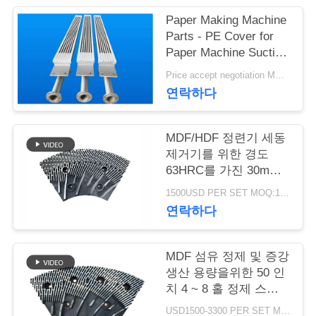
Paper Making Machine
연
Parts - PE Cover for
Paper Machine Suction
락
Box
Price accept negotiation MOQ:1 세트
주
연락하다
세
요
MDF/HDF 정련기 세동
제거기를 위한 경도
63HRC를 가진 30mm
간격 정련기 세그먼트
뉴
1500USD PER SET MOQ:1세트
연락하다
스
MDF 섬유 정제 및 증강
인
생산 용량을위한 50 인
치 4 ~ 8 홀 정제 스테
용
터 및 로터
USD1500-3300 PER SET MOQ:1 세트