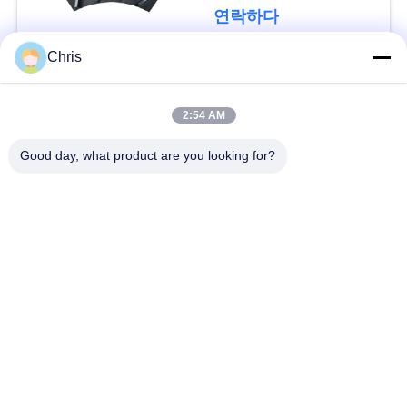
문
연락하다
을
Chris
요
모든
구
2:54 AM
비 부직물
산업용 롤러
하
Good day, what product are you looking for?
세
폴리우레탄 스크린
산업용 벨트
요
패널
에어로젤 절연제 담
사
산업용 필터
요
이
산업적 원심 펌프
산업 펠트 직물
트
맵