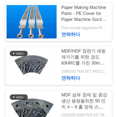
Paper Making Machine
연
Parts - PE Cover for
Paper Machine Suction
락
Box
Price accept negotiation MOQ:1 세트
주
연락하다
세
요
MDF/HDF 정련기 세동
제거기를 위한 경도
63HRC를 가진 30mm
간격 정련기 세그먼트
뉴
1500USD PER SET MOQ:1세트
연락하다
스
MDF 섬유 정제 및 증강
인
생산 용량을위한 50 인
치 4 ~ 8 홀 정제 스테
용
터 및 로터
USD1500-3300 PER SET MOQ:1 세트