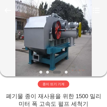
2020
-
2026
HUATAO
LOVER
LTD.
All
Rights
집
Reserved.
제
품
우
리
종이 뜨기 기계
에
폐기물 종이 재사용을 위한 1500 밀리
대
미터 폭 고속도 펄프 세척기