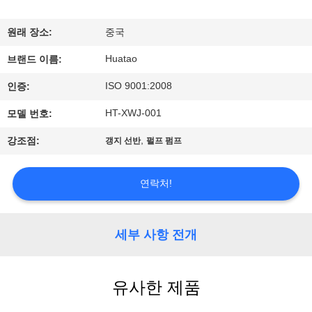
하
여
원래 장소:
중국
Huatao
브랜드 이름:
공
ISO 9001:2008
인증:
장
HT-XWJ-001
모델 번호:
여
,
강조점:
갱지 선반
펄프 펌프
행
연락처!
품
질
세부 사항 전개
관
유사한 제품
리