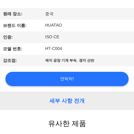
하
여
원래 장소:
중국
HUATAO
브랜드 이름:
공
ISO CE
인증:
장
HT-C004
모델 번호:
여
,
강조점:
제지 공장 기계 부속
갱지 선반
행
연락처!
품
질
세부 사항 전개
관
유사한 제품
리