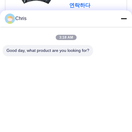
문
연락하다
을
Chris
요
모든
구
3:18 AM
비 부직물
산업용 롤러
하
Good day, what product are you looking for?
세
폴리우레탄 스크린
산업용 벨트
요
패널
에어로젤 절연제 담
사
산업용 필터
요
이
산업적 원심 펌프
산업 펠트 직물
트
맵