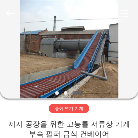
2020
-
2026
HUATAO
LOVER
LTD.
All
Rights
집
Reserved.
제
품
우
리
종이 뜨기 기계
에
제지 공장을 위한 고능률 서류상 기계
대
부속 펄퍼 급식 컨베이어