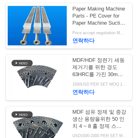
Paper Making Machine
연
Parts - PE Cover for
Paper Machine Suction
락
Box
Price accept negotiation MOQ:1 세트
주
연락하다
세
요
MDF/HDF 정련기 세동
제거기를 위한 경도
63HRC를 가진 30mm
간격 정련기 세그먼트
뉴
1500USD PER SET MOQ:1세트
연락하다
스
MDF 섬유 정제 및 증강
인
생산 용량을위한 50 인
치 4 ~ 8 홀 정제 스테
용
터 및 로터
USD1500-3300 PER SET MOQ:1 세트