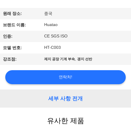
하
여
원래 장소:
중국
Huatao
브랜드 이름:
공
CE SGS ISO
인증:
장
HT-C003
모델 번호:
여
,
강조점:
제지 공장 기계 부속
갱지 선반
행
연락처!
품
질
세부 사항 전개
관
유사한 제품
리