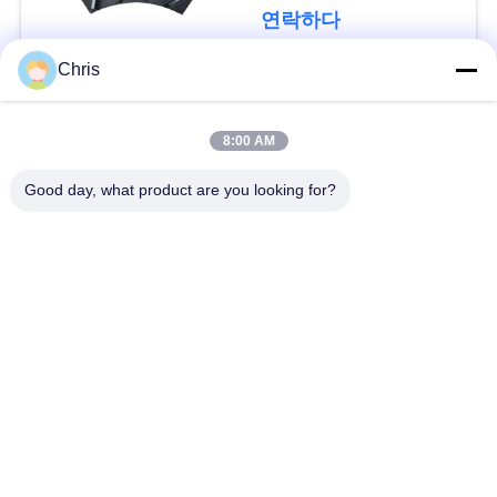
문
연락하다
을
Chris
요
모든
구
8:00 AM
비 부직물
산업용 롤러
하
Good day, what product are you looking for?
세
폴리우레탄 스크린
산업용 벨트
요
패널
에어로젤 절연제 담
사
산업용 필터
요
이
산업적 원심 펌프
산업 펠트 직물
트
맵