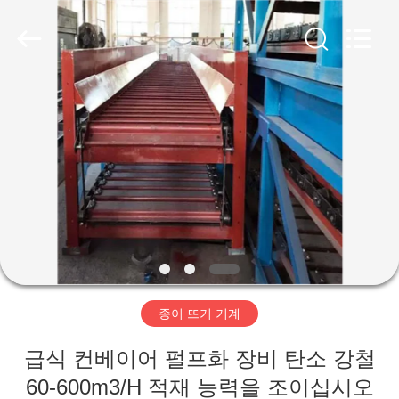
2020
-
2026
HUATAO
LOVER
LTD.
All
Rights
집
Reserved.
제
품
우
리
종이 뜨기 기계
에
급식 컨베이어 펄프화 장비 탄소 강철
대
60-600m3/H 적재 능력을 조이십시오