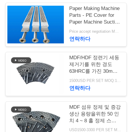
Paper Making Machine
연
Parts - PE Cover for
Paper Machine Suction
락
Box
Price accept negotiation MOQ:1 세트
주
연락하다
세
요
MDF/HDF 정련기 세동
제거기를 위한 경도
63HRC를 가진 30mm
간격 정련기 세그먼트
뉴
1500USD PER SET MOQ:1세트
연락하다
스
MDF 섬유 정제 및 증강
인
생산 용량을위한 50 인
치 4 ~ 8 홀 정제 스테
용
터 및 로터
USD1500-3300 PER SET MOQ:1 세트