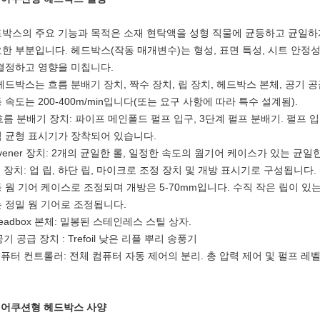
박스의 주요 기능과 목적은 소재 현탁액을 성형 직물에 균등하고 균일하
한 부분입니다. 헤드박스(작동 매개변수)는 형성, 표면 특성, 시트 안정성
결정하고 영향을 미칩니다.
헤드박스는 흐름 분배기 장치, 짝수 장치, 립 장치, 헤드박스 본체, 공기
 속도는 200-400m/min입니다(또는 요구 사항에 따라 특수 설계됨).
 흐름 분배기 장치: 파이프 메인폴드 펄프 입구, 3단계 펄프 분배기. 펄프
 균형 표시기가 장착되어 있습니다.
Evener 장치: 2개의 균일한 롤, 일정한 속도의 웜기어 케이스가 있는 균일
립 장치: 업 립, 하단 립, 마이크로 조정 장치 및 개방 표시기로 구성됩니다
 웜 기어 케이스로 조정되며 개방은 5-70mm입니다. 수직 작은 립이 있는
 정밀 웜 기어로 조정됩니다.
Headbox 본체: 밀봉된 스테인레스 스틸 상자.
 공기 공급 장치 : Trefoil 낮은 리플 뿌리 송풍기
컴퓨터 컨트롤러: 전체 컴퓨터 자동 제어의 분리. 총 압력 제어 및 펄프 
에어쿠션형 헤드박스 사양