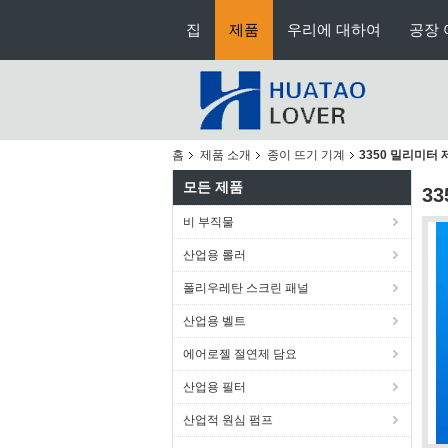
집
제품
우리에 대하여
공장 
홈
제품 소개
종이 뜨기 기계
3350 밀리미터
모든 제품
3
비 부직물
산업용 롤러
폴리우레탄 스크린 패널
산업용 벨트
에어로젤 절연제 담요
산업용 필터
산업적 원심 펌프