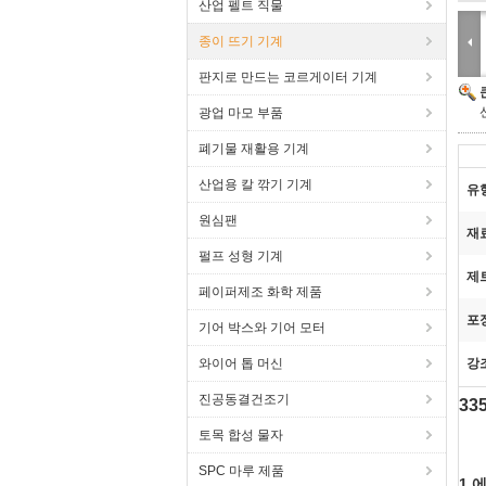
산업 펠트 직물
종이 뜨기 기계
판지로 만드는 코르게이터 기계
광업 마모 부품
폐기물 재활용 기계
산업용 칼 깎기 기계
유
원심팬
재
펄프 성형 기계
제트
페이퍼제조 화학 제품
포
기어 박스와 기어 모터
와이어 톱 머신
강
진공동결건조기
33
토목 합성 물자
SPC 마루 제품
1.