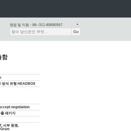
영업 및 지원：
86--311-80690567
Go
출함
o
IR 방석 유형 HEADBOX
accept negotiation
수출 패키지
T/T, 서부 동맹,
yGram