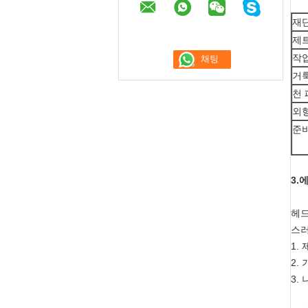
재단
제트
작업
거룩
천
외형
준
3.
헤드
스러
1.
2.
3.