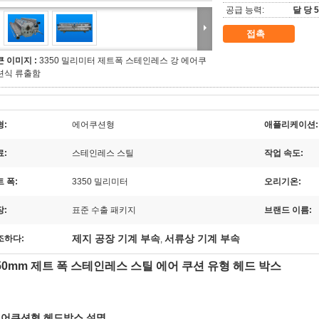
공급 능력:
달 당 
접촉
큰 이미지 :
3350 밀리미터 제트폭 스테인레스 강 에어쿠
션식 류출함
형:
에어쿠션형
애플리케이션:
료:
스테인레스 스틸
작업 속도:
 폭:
3350 밀리미터
오리기온:
장:
표준 수출 패키지
브랜드 이름:
제지 공장 기계 부속
서류상 기계 부속
조하다:
,
50mm 제트 폭 스테인레스 스틸 에어 쿠션 유형 헤드 박스
에어쿠션형 헤드박스 설명