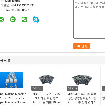
담당자:
Mr. Maple
화 번호:
+86 15103371897
스:
86--311-80690567
타 제품
per Making Machine
MDF/HDF 정련기 세동
MDF 섬유 정제 및 증강
3
Parts - PE Cover for
제거기를 위한 경도
생산 용량을위한 50 인
정
per Machine Suction
63HRC를 가진 30mm
치 4 ~ 8 홀 정제 스테터