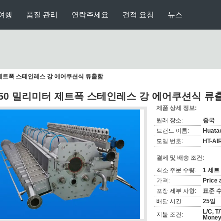
여행
품질 관리
연락주세요
견적 요청
뉴스
 제트폭 스테인레스 강 에어쿠션식 류출함
350 밀리미터 제트폭 스테인레스 강 에어쿠션식 류
제품 상세 정보:
원래 장소:
중국
브랜드 이름:
Huata
모델 번호:
HT-A
결제 및 배송 조건:
최소 주문 수량:
1 세트
가격:
Price 
포장 세부 사항:
표준 
배달 시간:
25일
L/C, 
지불 조건:
Mone