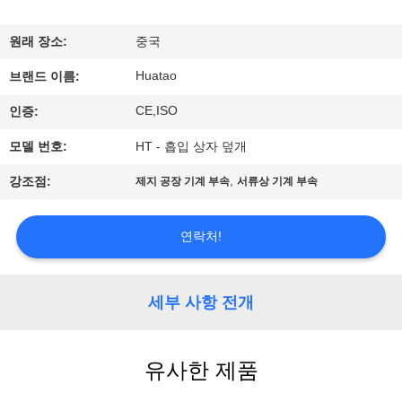
하
여
원래 장소:
중국
Huatao
브랜드 이름:
공
CE,ISO
인증:
장
모델 번호:
HT - 흡입 상자 덮개
여
,
강조점:
제지 공장 기계 부속
서류상 기계 부속
행
연락처!
품
질
세부 사항 전개
관
유사한 제품
리