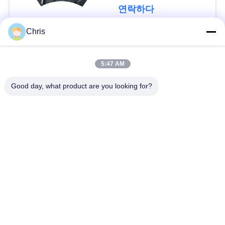
문
연락하다
을
Chris
요
모든
구
5:47 AM
비 부직물
산업용 롤러
하
Good day, what product are you looking for?
세
폴리우레탄 스크린
산업용 벨트
요
패널
에어로젤 절연제 담
사
산업용 필터
요
이
산업적 원심 펌프
산업 펠트 직물
트
맵