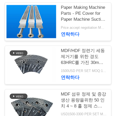
Paper Making Machine
연
Parts - PE Cover for
Paper Machine Suction
락
Box
Price accept negotiation MOQ:1 세트
주
연락하다
세
요
MDF/HDF 정련기 세동
제거기를 위한 경도
63HRC를 가진 30mm
간격 정련기 세그먼트
뉴
1500USD PER SET MOQ:1세트
연락하다
스
MDF 섬유 정제 및 증강
인
생산 용량을위한 50 인
치 4 ~ 8 홀 정제 스테
용
터 및 로터
USD1500-3300 PER SET MOQ:1 세트