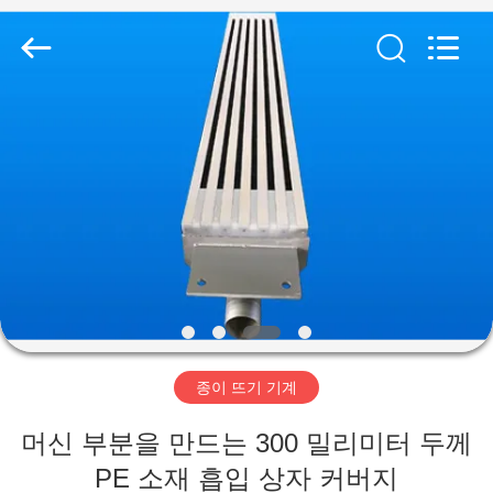
2020
-
2026
HUATAO
LOVER
LTD.
All
Rights
집
Reserved.
제
품
우
리
종이 뜨기 기계
에
머신 부분을 만드는 300 밀리미터 두께
대
PE 소재 흡입 상자 커버지