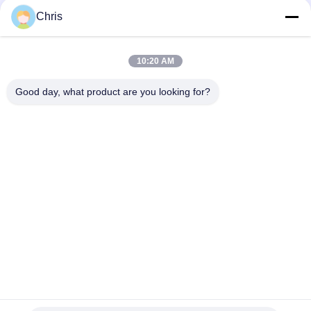
문
Chris
을
모든
요
10:20 AM
구
비 부직물
산업용 롤러
Good day, what product are you looking for?
하
폴리우레탄 스크린
산업용 벨트
세
패널
요
에어로젤 절연제 담
산업용 필터
요
사
산업적 원심 펌프
산업 펠트 직물
이
트
맵
구독하십시오