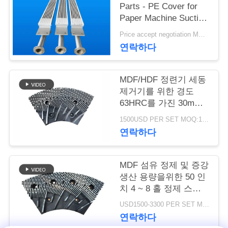
Parts - PE Cover for
연
Paper Machine Suction
Box
Price accept negotiation MOQ:1 세트
락
연락하다
주
세
MDF/HDF 정련기 세동
제거기를 위한 경도
요
63HRC를 가진 30mm
간격 정련기 세그먼트
1500USD PER SET MOQ:1세트
연락하다
뉴
스
MDF 섬유 정제 및 증강
생산 용량을위한 50 인
치 4 ~ 8 홀 정제 스테
인
터 및 로터
USD1500-3300 PER SET MOQ:1 세트
용
연락하다