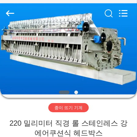
2020
-
2026
HUATAO
LOVER
LTD.
All
Rights
집
Reserved.
제
품
우
리
종이 뜨기 기계
에
220 밀리미터 직경 롤 스테인레스 강
대
에어쿠션식 헤드박스