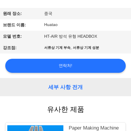
하
여
원래 장소:
중국
Huatao
브랜드 이름:
공
모델 번호:
HT-AIR 방석 유형 HEADBOX
장
,
강조점:
서류상 기계 부속
서류상 기계 성분
여
행
연락처!
품
세부 사항 전개
질
유사한 제품
관
리
Paper Making Machine