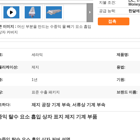
L/C, 
지불 조건:
Mone
공급 능력:
한달에 
접촉
큰 이미지 :
머신 부분을 만드는 수중익 물 빼기 요소 흡입
상자 커버지
료:
세라믹
제품명:
플리케이션:
제지
용법:
증:
1년
기원:
장:
표준 수출 패키지
브랜드 이름:
제지 공장 기계 부속
서류상 기계 부속
조하다:
,
익 탈수 요소 흡입 상자 표지 제지 기계 부품
 수중익 탈수 요소 흡입 상자 커버 설명