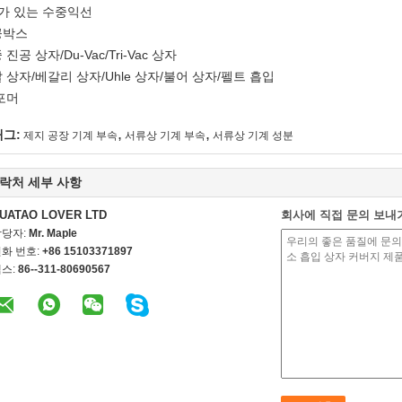
바가 있는 수중익선
공박스
 진공 상자/Du-Vac/Tri-Vac 상자
 상자/베갈리 상자/Uhle 상자/불어 상자/펠트 흡입
포머
,
,
태그:
제지 공장 기계 부속
서류상 기계 부속
서류상 기계 성분
락처 세부 사항
UATAO LOVER LTD
회사에 직접 문의 보내
담당자:
Mr. Maple
화 번호:
+86 15103371897
스:
86--311-80690567