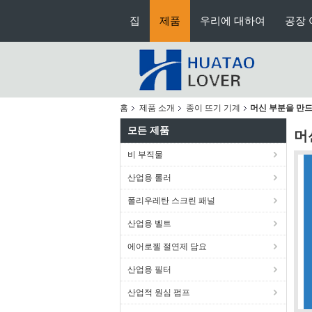
집
제품
우리에 대하여
공장 
홈
제품 소개
종이 뜨기 기계
머신 부분을 만드
모든 제품
머
비 부직물
산업용 롤러
폴리우레탄 스크린 패널
산업용 벨트
에어로젤 절연제 담요
산업용 필터
산업적 원심 펌프