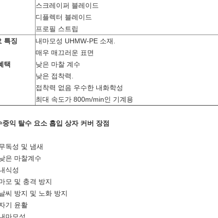
스크레이퍼 블레이드
디플렉터 블레이드
프로필 스트립
 특징
내마모성 UHMW-PE 소재.
매우 매끄러운 표면
혜택
낮은 마찰 계수
낮은 접착력.
접착력 없음 우수한 내화학성
최대 속도가 800m/min인 기계용
 수중익 탈수 요소 흡입 상자 커버 장점
) 무독성 및 냄새
) 낮은 마찰계수
) 내식성
) 마모 및 충격 방지
) 날씨 방지 및 노화 방지
) 자기 윤활
) 내마모성