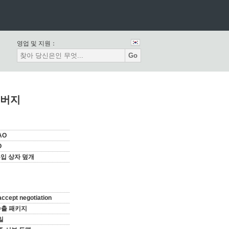
영업 및 지원：
Go
커버지
AO
O
 흡입 상자 덮개
accept negotiation
수출 패키지
일