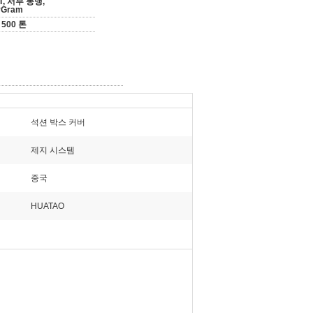
T/T, 서부 동맹,
yGram
500 톤
석션 박스 커버
제지 시스템
중국
HUATAO