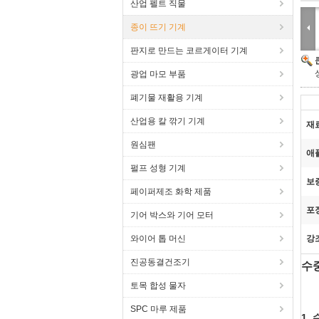
산업 펠트 직물
종이 뜨기 기계
판지로 만드는 코르게이터 기계
광업 마모 부품
폐기물 재활용 기계
산업용 칼 깎기 기계
재
원심팬
애
펄프 성형 기계
보
페이퍼제조 화학 제품
포
기어 박스와 기어 모터
와이어 톱 머신
강
진공동결건조기
수중
토목 합성 물자
SPC 마루 제품
1.