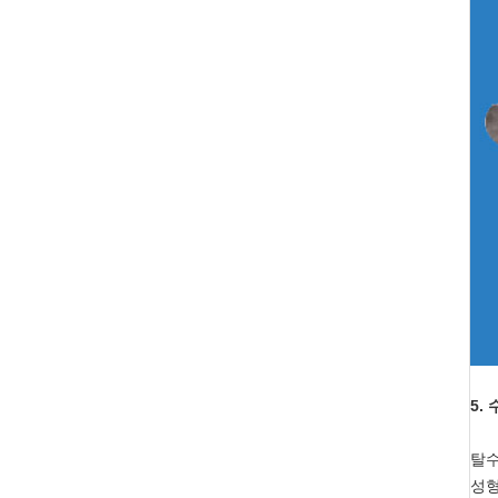
5.
탈수
성형