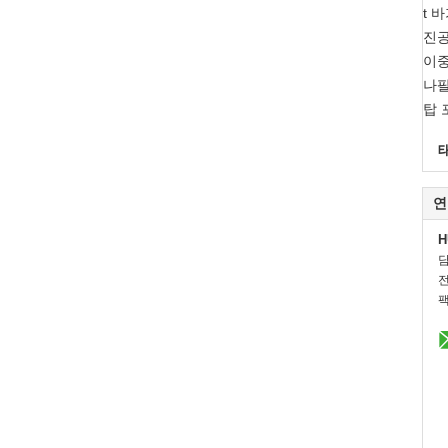
t 
진
이중
나팔
탑 
연
H
전
팩