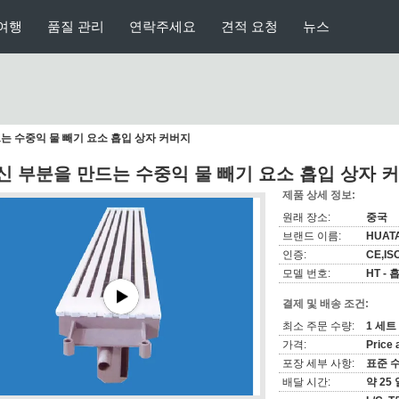
여행
품질 관리
연락주세요
견적 요청
뉴스
는 수중익 물 빼기 요소 흡입 상자 커버지
신 부분을 만드는 수중익 물 빼기 요소 흡입 상자 
제품 상세 정보:
원래 장소:
중국
브랜드 이름:
HUAT
인증:
CE,IS
모델 번호:
HT -
결제 및 배송 조건:
최소 주문 수량:
1 세트
가격:
Price 
포장 세부 사항:
표준 
배달 시간:
약 25 