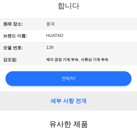
하
합니다
여
원래 장소:
중국
공
HUATAO
브랜드 이름:
장
12ft
모델 번호:
여
,
강조점:
제지 공장 기계 부속
서류상 기계 부속
행
연락처!
품
세부 사항 전개
질
관
유사한 제품
리