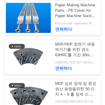
Paper Making Machine
연
Parts - PE Cover for
Paper Machine Suction
락
Box
Price accept negotiation MOQ:1 세트
주
연락하다
세
MDF/HDF 정련기 세동
요
제거기를 위한 경도
63HRC를 가진 30mm
간격 정련기 세그먼트
뉴
1500USD PER SET MOQ:1세트
연락하다
스
MDF 섬유 정제 및 증강
인
생산 용량을위한 50 인
치 4 ~ 8 홀 정제 스테
용
터 및 로터
USD1500-3300 PER SET MOQ:1 세트