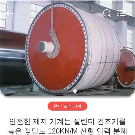
2020
-
2026
HUATAO
LOVER
LTD.
All
Rights
집
Reserved.
제
품
우
리
종이 뜨기 기계
에
안전한 제지 기계는 실린더 건조기를
대
높은 정밀도 120KN/M 선형 압력 분해