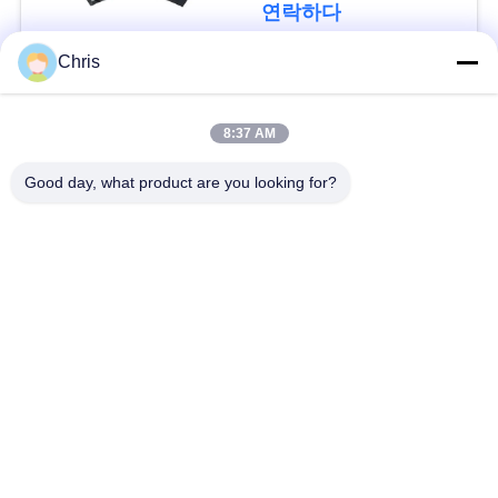
문
연락하다
을
Chris
요
모든
8:37 AM
구
비 부직물
산업용 롤러
Good day, what product are you looking for?
하
세
폴리우레탄 스크린
산업용 벨트
패널
요
에어로젤 절연제 담
산업용 필터
사
요
이
산업적 원심 펌프
산업 펠트 직물
트
맵