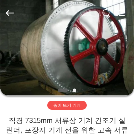
2020
-
2026
HUATAO
LOVER
LTD.
All
Rights
집
Reserved.
제
품
우
리
종이 뜨기 기계
에
직경 7315mm 서류상 기계 건조기 실
대
린더, 포장지 기계 선을 위한 고속 서류