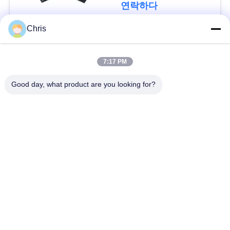
문
연락하다
을
Chris
요
모든
7:17 PM
구
비 부직물
산업용 롤러
Good day, what product are you looking for?
하
세
폴리우레탄 스크린
산업용 벨트
패널
요
에어로젤 절연제 담
산업용 필터
사
요
이
산업적 원심 펌프
산업 펠트 직물
트
맵