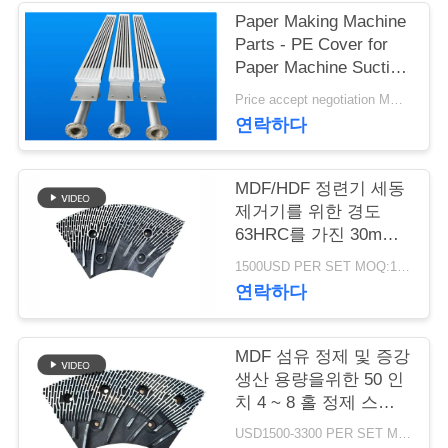
Paper Making Machine
연
Parts - PE Cover for
Paper Machine Suction
락
Box
Price accept negotiation MOQ:1 세트
주
연락하다
세
MDF/HDF 정련기 세동
요
제거기를 위한 경도
63HRC를 가진 30mm
간격 정련기 세그먼트
뉴
1500USD PER SET MOQ:1세트
연락하다
스
MDF 섬유 정제 및 증강
인
생산 용량을위한 50 인
치 4 ~ 8 홀 정제 스테
용
터 및 로터
USD1500-3300 PER SET MOQ:1 세트