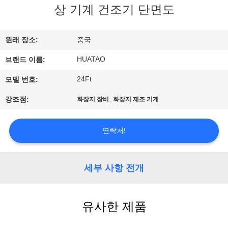
하
상 기계 건조기 단면도
여
원래 장소:
중국
공
HUATAO
브랜드 이름:
장
24Ft
모델 번호:
여
,
강조점:
화장지 장비
화장지 제조 기계
행
연락처!
품
세부 사항 전개
질
관
유사한 제품
리