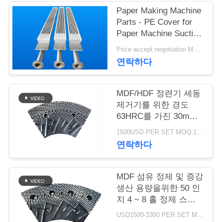
Paper Making Machine
연
Parts - PE Cover for
Paper Machine Suction
락
Box
Price accept negotiation MOQ:1 세트
주
연락하다
세
MDF/HDF 정련기 세동
요
제거기를 위한 경도
63HRC를 가진 30mm
간격 정련기 세그먼트
뉴
1500USD PER SET MOQ:1세트
연락하다
스
MDF 섬유 정제 및 증강
인
생산 용량을위한 50 인
치 4 ~ 8 홀 정제 스테
용
터 및 로터
USD1500-3300 PER SET MOQ:1 세트