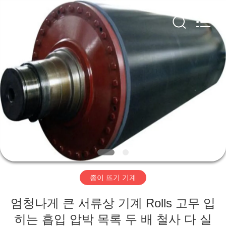
2020
-
2026
HUATAO
LOVER
LTD.
All
Rights
집
Reserved.
제
품
우
리
종이 뜨기 기계
에
엄청나게 큰 서류상 기계 Rolls 고무 입
대
히는 흡입 압박 목록 두 배 철사 다 실