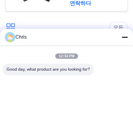
문
연락하다
을
요
모든
Chris
구
비 부직물
산업용 롤러
하
12:34 PM
세
폴리우레탄 스크린
산업용 벨트
Good day, what product are you looking for?
패널
요
에어로젤 절연제 담
산업용 필터
사
요
이
산업적 원심 펌프
산업 펠트 직물
트
맵