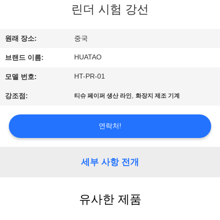
하
린더 시험 강선
여
원래 장소:
중국
공
HUATAO
브랜드 이름:
장
HT-PR-01
모델 번호:
여
,
강조점:
티슈 페이퍼 생산 라인
화장지 제조 기계
행
연락처!
품
세부 사항 전개
질
관
유사한 제품
리