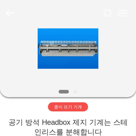
2020
-
2026
HUATAO
LOVER
LTD.
All
Rights
집
Reserved.
제
품
우
리
종이 뜨기 기계
에
공기 방석 Headbox 제지 기계는 스테
대
인리스를 분해합니다