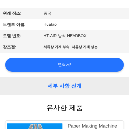
하
여
원래 장소:
중국
Huatao
브랜드 이름:
공
모델 번호:
HT-AIR 방석 HEADBOX
장
,
강조점:
서류상 기계 부속
서류상 기계 성분
여
행
연락처!
품
세부 사항 전개
질
유사한 제품
관
리
Paper Making Machine