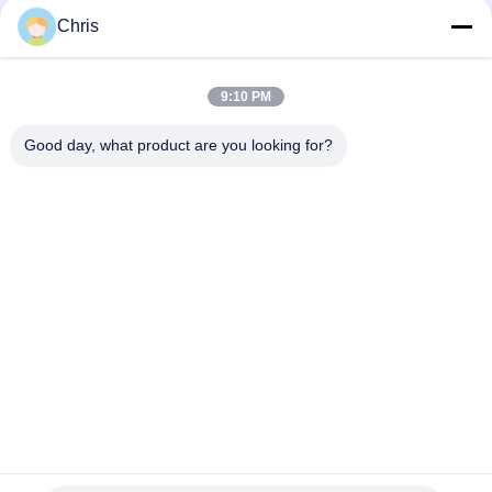
문
Chris
을
모든
요
9:10 PM
구
비 부직물
산업용 롤러
Good day, what product are you looking for?
하
폴리우레탄 스크린
산업용 벨트
세
패널
요
에어로젤 절연제 담
산업용 필터
요
사
산업적 원심 펌프
산업 펠트 직물
이
트
맵
구독하십시오