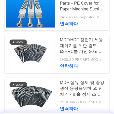
Parts - PE Cover for
연
Paper Machine Suction
Box
Price accept negotiation MOQ:1 세트
락
연락하다
주
세
MDF/HDF 정련기 세동
제거기를 위한 경도
요
63HRC를 가진 30mm
간격 정련기 세그먼트
1500USD PER SET MOQ:1세트
연락하다
뉴
스
MDF 섬유 정제 및 증강
생산 용량을위한 50 인
치 4 ~ 8 홀 정제 스테
인
터 및 로터
USD1500-3300 PER SET MOQ:1 세트
용
연락하다