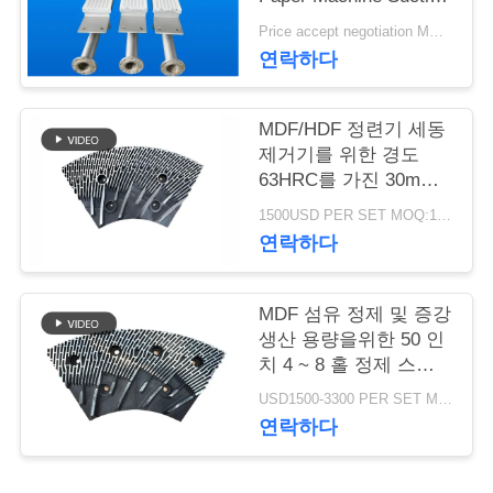
Box
Price accept negotiation MOQ:1 세트
연
연락하다
락
주
MDF/HDF 정련기 세동
제거기를 위한 경도
세
63HRC를 가진 30mm
간격 정련기 세그먼트
요
1500USD PER SET MOQ:1세트
연락하다
뉴
MDF 섬유 정제 및 증강
스
생산 용량을위한 50 인
치 4 ~ 8 홀 정제 스테
터 및 로터
USD1500-3300 PER SET MOQ:1 세트
인
연락하다
용