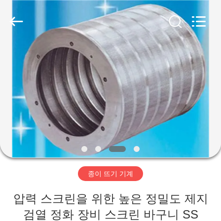
2020
-
2026
HUATAO
LOVER
LTD.
All
Rights
집
Reserved.
제
품
우
리
종이 뜨기 기계
에
압력 스크린을 위한 높은 정밀도 제지
대
검열 정화 장비 스크린 바구니 SS