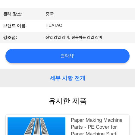
하
여
원래 장소:
중국
HUATAO
브랜드 이름:
공
,
강조점:
산업 검열 장비
진동하는 검열 장비
장
여
연락처!
행
세부 사항 전개
품
유사한 제품
질
관
Paper Making Machine
리
Parts - PE Cover for
Paper Machine Suction