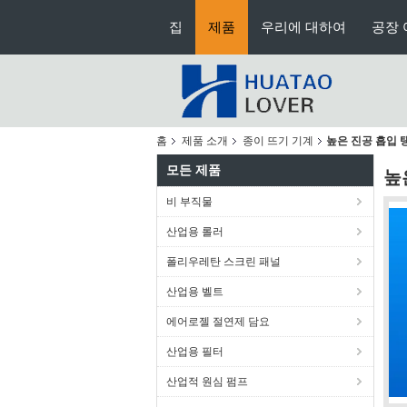
집
제품
우리에 대하여
공장 
홈
제품 소개
종이 뜨기 기계
높은 진공 흡입
모든 제품
높
비 부직물
산업용 롤러
폴리우레탄 스크린 패널
산업용 벨트
에어로젤 절연제 담요
산업용 필터
산업적 원심 펌프