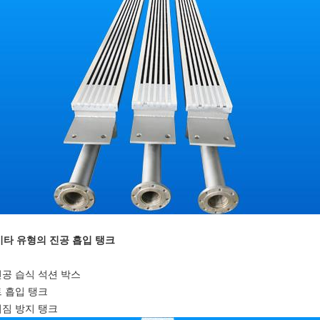
 기타 유형의 진공 흡입 탱크
공 습식 석션 박스
 흡입 탱크
짐 방지 탱크