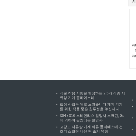
기
Pa
Pa
직물 착용 저항을 형성하는 2.5개의 층 서
류상 기계 폴리에스테
합성 산업은 위로 느꼈습니다 제지 기계
를 위한 직물 좋은 침투성을 쑤십니다
304 / 316 스테인리스 철망사 스크린, Ss
에 의하여 길쌈되는 철망사
고강도 서류상 기계 의류 폴리에스테 건
조기 스크린 나선 핀 솔기 유형