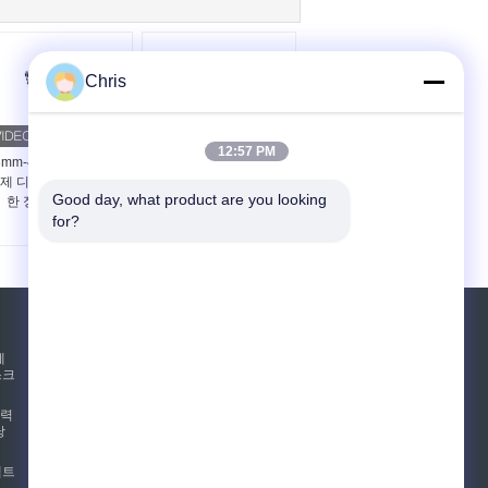
Chris
12:57 PM
3mm-42mm 두께 MDF
48 인치 정제기 중밀도
제 디피브레이터를 위
섬유판 생산 정제기
Good day, what product are you looking 
한 정제 세그먼트
for?
견적 요청
테
스크
보내십시오
압력
낭
E-Mail
사이트맵
펠트
|