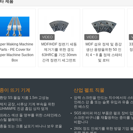
타 제품
per Making Machine
MDF/HDF 정련기 세동
MDF 섬유 정제 및 증강
3
Parts - PE Cover for
제거기를 위한 경도
생산 용량을위한 50 인
정
per Machine Suction
63HRC를 가진 30mm
치 4 ~ 8 홀 정제 스테터
Box
간격 정련기 세그먼트
및 로터
종이 뜨기 기계
산업 펠트 직물
환망 SS 물질 지름 1.5m 고성능
압력 스크린을 만드는 치수에서의 스
인레스 강 홀 또는 슬롯 유입과 유출 
제지 공장, 서류상 기계 부속을 위한
린 배스킷
UHMWPE 진공 흡입 상자 덮개
SGS 페이퍼 머신 부품은 펄프 장비 
프레스 섹션 돌 명부를 위한 스테인레스
스크린 바구니를 재활용하는 종이를 
스틸 블레이드
비합니다
충돌 또는 크롬 살포기 바나나 보우 로울
260c 정도 인쇄기를 위한 방열 기업 