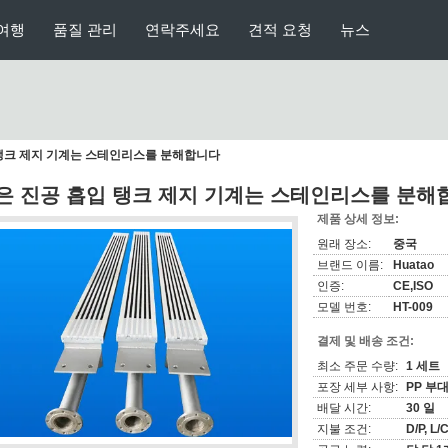
여행
품질 관리
연락주세요
견적 요청
뉴스
 탱크 제지 기계는 스테인리스를 분해합니다
은 진공 흡입 탱크 제지 기계는 스테인리스를 분해
제품 상세 정보:
원래 장소:
중국
브랜드 이름:
Huatao
인증:
CE,ISO
모델 번호:
HT-009
결제 및 배송 조건:
최소 주문 수량:
1 세트
포장 세부 사항:
PP 부대
배달 시간:
30 일
지불 조건:
D/P, L