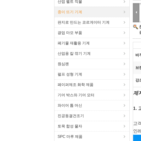
산업 펠트 직물
종이 뜨기 기계
판지로 만드는 코르게이터 기계
광업 마모 부품
폐기물 재활용 기계
산업용 칼 깎기 기계
바
원심팬
브
펄프 성형 기계
강
페이퍼제조 화학 제품
제지
기어 박스와 기어 모터
와이어 톱 머신
1.
진공동결건조기
고객
토목 합성 물자
인레
SPC 마루 제품