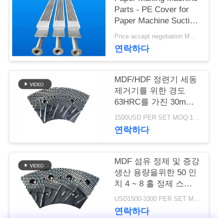
Parts - PE Cover for
연
Paper Machine Suction
Box
락
Price accept negotiation MOQ:1 세트
연락하다
주
세
MDF/HDF 정련기 세동
제거기를 위한 경도
요
63HRC를 가진 30mm
간격 정련기 세그먼트
1500USD PER SET MOQ:1세트
뉴
연락하다
스
MDF 섬유 정제 및 증강
생산 용량을위한 50 인
인
치 4 ~ 8 홀 정제 스테
터 및 로터
USD1500-3300 PER SET MOQ:1 세트
용
연락하다