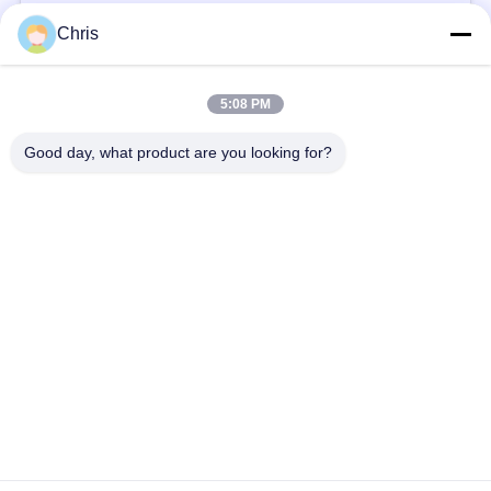
문
Chris
을
모든
요
5:08 PM
구
비 부직물
산업용 롤러
Good day, what product are you looking for?
하
폴리우레탄 스크린
산업용 벨트
세
패널
요
에어로젤 절연제 담
산업용 필터
요
사
이
산업적 원심 펌프
산업 펠트 직물
트
맵