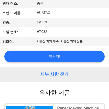
하
원래 장소:
중국
여
HUATAO
브랜드 이름:
ISO CE
인증:
공
HT032
모델 번호:
장
,
강조점:
서류상 기계 부속
서류상 기계 성분
여
행
연락처!
품
세부 사항 전개
질
관
유사한 제품
리
Paper Making Machine