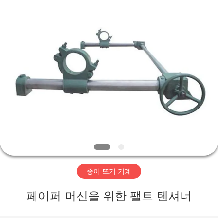
2020
-
2026
HUATAO
LOVER
LTD.
All
Rights
집
Reserved.
제
품
우
리
종이 뜨기 기계
에
페이퍼 머신을 위한 팰트 텐셔너
대