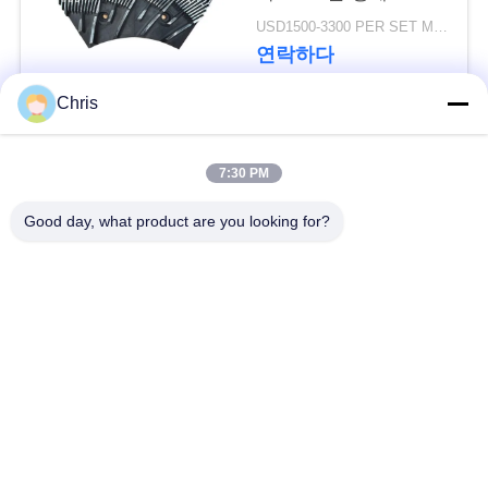
문
터 및 로터
USD1500-3300 PER SET MOQ:1 세트
을
연락하다
요
Chris
구
모든
7:30 PM
하
비 부직물
산업용 롤러
Good day, what product are you looking for?
세
요
폴리우레탄 스크린
산업용 벨트
패널
사
에어로젤 절연제 담
산업용 필터
이
요
트
산업적 원심 펌프
산업 펠트 직물
맵