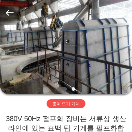
2020
-
2026
HUATAO
LOVER
LTD.
All
Rights
집
Reserved.
제
품
우
리
종이 뜨기 기계
에
380V 50Hz 펄프화 장비는 서류상 생산
대
라인에 있는 표백 탑 기계를 펄프화합