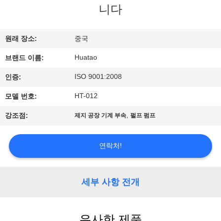
하
니다
여
원래 장소:
중국
공
Huatao
브랜드 이름:
장
ISO 9001:2008
인증:
여
HT-012
모델 번호:
행
,
강조점:
제지 공장 기계 부속
펄프 펌프
품
연락처!
질
세부 사항 전개
관
리
유사한 제품