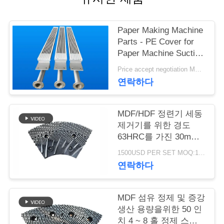
연
Paper Making Machine
락
Parts - PE Cover for
Paper Machine Suction
주
Box
Price accept negotiation MOQ:1 세트
세
연락하다
요
MDF/HDF 정련기 세동
제거기를 위한 경도
뉴
63HRC를 가진 30mm
간격 정련기 세그먼트
스
1500USD PER SET MOQ:1세트
연락하다
인
MDF 섬유 정제 및 증강
용
생산 용량을위한 50 인
치 4 ~ 8 홀 정제 스테